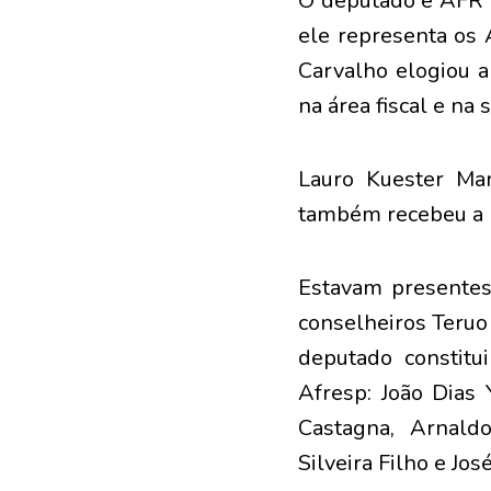
O deputado e AFR V
ele representa os
Carvalho elogiou a
na área fiscal e na 
Lauro Kuester Mar
também recebeu a 
Estavam presentes 
conselheiros Teruo
deputado constitu
Afresp: João Dias
Castagna, Arnald
Silveira Filho e Jos