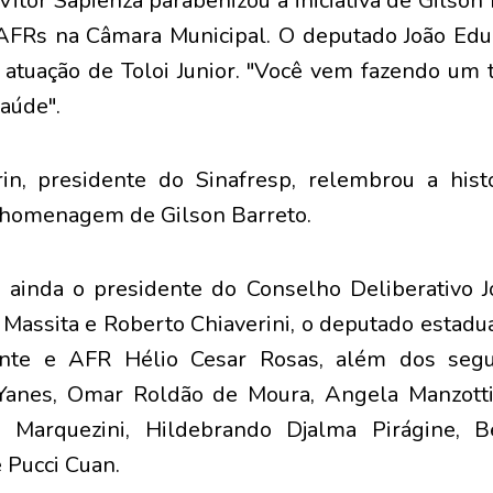
itor Sapienza parabenizou a iniciativa de Gilson 
 AFRs na Câmara Municipal. O deputado João Edu
 atuação de Toloi Junior. "Você vem fazendo um 
saúde".
in, presidente do Sinafresp, relembrou a histó
homenagem de Gilson Barreto.
ainda o presidente do Conselho Deliberativo J
 Massita e Roberto Chiaverini, o deputado estadua
inte e AFR Hélio Cesar Rosas, além dos segu
 Yanes, Omar Roldão de Moura, Angela Manzot
o Marquezini, Hildebrando Djalma Pirágine, B
é Pucci Cuan.