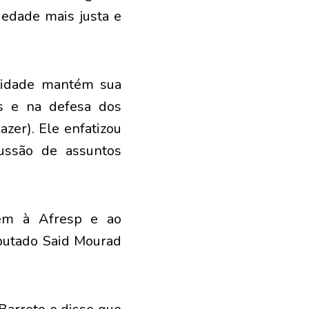
iedade mais justa e
ntidade mantém sua
s e na defesa dos
azer). Ele enfatizou
ussão de assuntos
gem à Afresp e ao
eputado Said Mourad