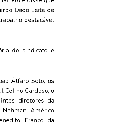
Barreto e disse que
ardo Dado Leite de
trabalho destacável
ria do sindicato e
oão Álfaro Soto, os
l Celino Cardoso, o
intes diretores da
ti Nahman, Américo
enedito Franco da