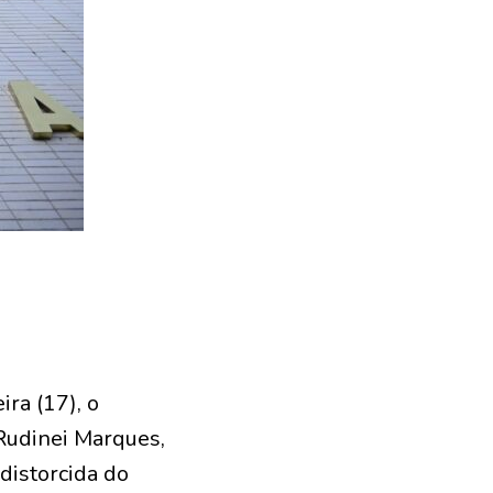
ra (17), o
 Rudinei Marques,
distorcida do