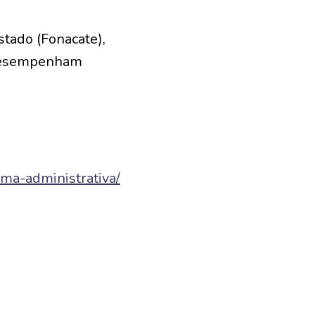
tado (Fonacate),
 desempenham
rma-administrativa/