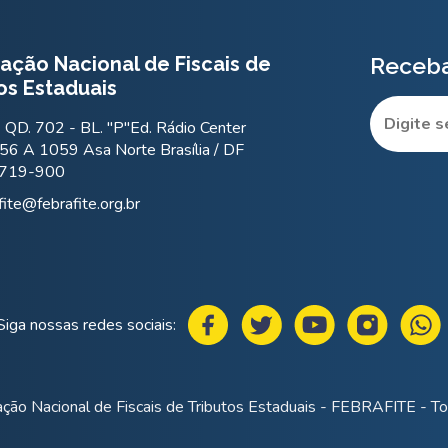
ação Nacional de Fiscais de
Receba
os Estaduais
QD. 702 - BL. "P"Ed. Rádio Center
56 A 1059 Asa Norte Brasília / DF
.719-900
fite@febrafite.org.br
Siga nossas redes sociais:
ção Nacional de Fiscais de Tributos Estaduais - FEBRAFITE - Tod