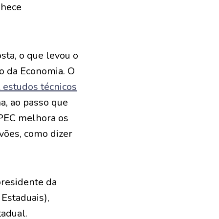
nhece
sta, o que levou o
io da Economia. O
 estudos técnicos
a, ao passo que
PEC melhora os
avões, como dizer
presidente da
 Estaduais),
tadual.