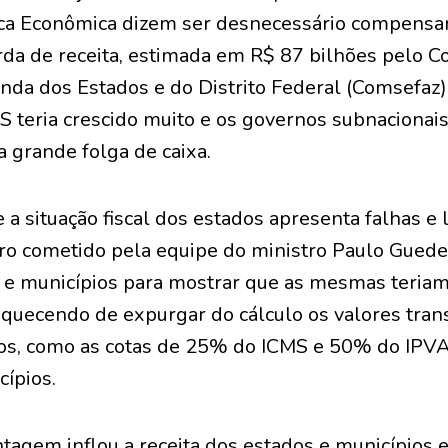
tica Econômica dizem ser desnecessário compensar
rda de receita, estimada em R$ 87 bilhões pelo C
nda dos Estados e do Distrito Federal (Comsefaz)
S teria crescido muito e os governos subnacionai
 grande folga de caixa.
 a situação fiscal dos estados apresenta falhas e 
rro cometido pela equipe do ministro Paulo Guede
s e municípios para mostrar que as mesmas teria
quecendo de expurgar do cálculo os valores tran
os, como as cotas de 25% do ICMS e 50% do IPVA
ípios.
ntagem inflou a receita dos estados e município