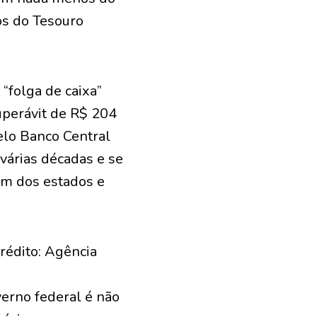
os do Tesouro
“folga de caixa”
uperávit de R$ 204
elo Banco Central
 várias décadas e se
um dos estados e
rédito: Agência
verno federal é não