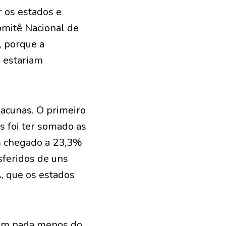
 os estados e
omitê Nacional de
, porque a
s estariam
lacunas. O primeiro
s foi ter somado as
m chegado a 23,3%
sferidos de uns
, que os estados
s em nada menos do