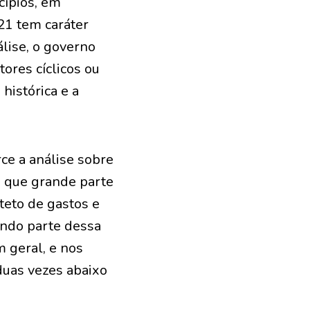
cípios, em
21 tem caráter
álise, o governo
ores cíclicos ou
histórica e a
ce a análise sobre
1) que grande parte
teto de gastos e
ando parte dessa
m geral, e nos
duas vezes abaixo