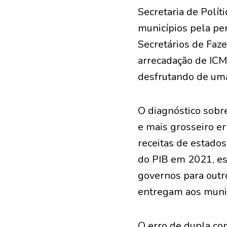
Secretaria de Polí
municípios pela pe
Secretários de Faze
arrecadação de ICM
desfrutando de uma
O diagnóstico sobre
e mais grosseiro e
receitas de estado
do PIB em 2021, es
governos para outr
entregam aos munic
O erro de dupla co