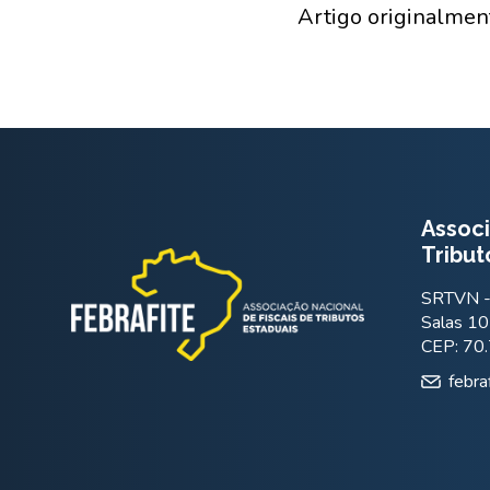
Artigo originalmen
Associ
Tribut
SRTVN - 
Salas 10
CEP: 70
febra