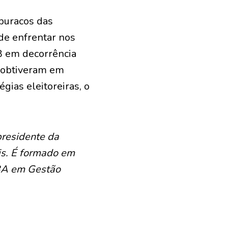
 buracos das
 de enfrentar nos
B em decorrência
e obtiveram em
gias eleitoreiras, o
presidente da
is. É formado em
MBA em Gestão