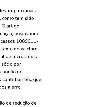
desproporcionais
a, como tem sido
 O artigo
oação, positivando
rocessos 1089011-
texto deixa claro
al de lucros, mas
 sócio por
o condão de
s contribuintes, que
dos a erro.
são de redução de