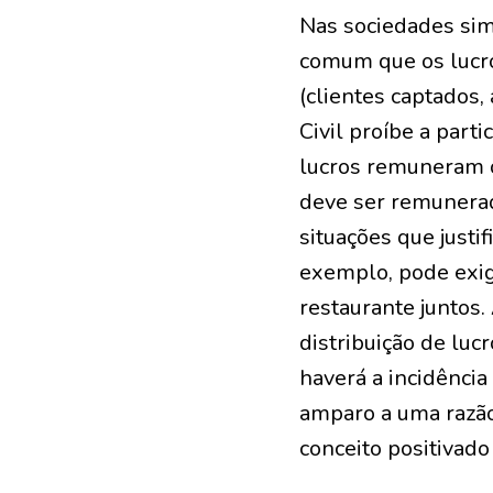
Nas sociedades sim
comum que os lucro
(clientes captados,
Civil proíbe a parti
lucros remuneram o
deve ser remunerada
situações que justi
exemplo, pode exig
restaurante juntos.
distribuição de luc
haverá a incidência
amparo a uma razão 
conceito positivado