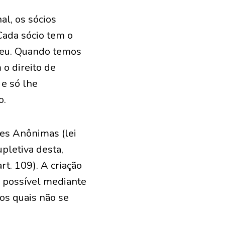
al, os sócios
Cada sócio tem o
 seu. Quando temos
 o direito de
 e só lhe
o.
des Anônimas (lei
pletiva desta,
t. 109). A criação
 é possível mediante
 os quais não se