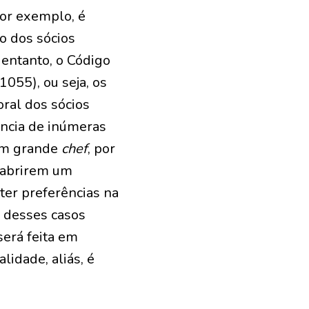
por exemplo, é
o dos sócios
 entanto, o Código
 1055), ou seja, os
ral dos sócios
ência de inúmeras
 Um grande
chef
, por
o abrirem um
ter preferências na
m desses casos
será feita em
lidade, aliás, é