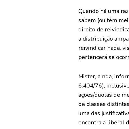
Quando há uma razão
sabem (ou têm meio
direito de reivindi
a distribuição ampa
reivindicar nada, v
pertencerá se ocorr
Mister, ainda, info
6.404/76), inclusiv
ações/quotas de me
de classes distinta
uma das justificati
encontra a liberali