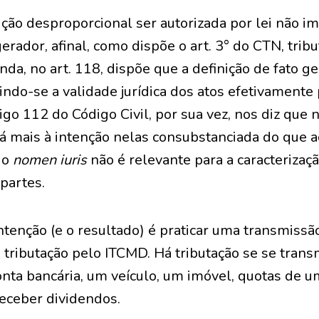
uição desproporcional ser autorizada por lei não i
gerador, afinal, como dispõe o art. 3° do CTN, trib
ainda, no art. 118, dispõe que a definição de fato 
indo-se a validade jurídica dos atos efetivamente
tigo 112 do Código Civil, por sua vez, nos diz que
 mais à intenção nelas consubstanciada do que ao
 o
nomen iuris
não é relevante para a caracterizaç
 partes.
ntenção (e o resultado) é praticar uma transmissão 
á tributação pelo ITCMD. Há tributação se se trans
onta bancária, um veículo, um imóvel, quotas de u
 receber dividendos.