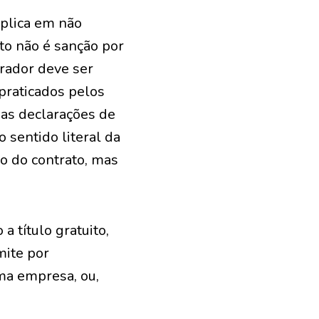
mplica em não
uto não é sanção por
gerador deve ser
 praticados pelos
 nas declarações de
 sentido literal da
ão do contrato, mas
a título gratuito,
mite por
ma empresa, ou,