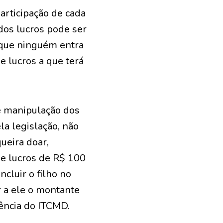
participação de cada
o dos lucros pode ser
r que ninguém entra
 lucros a que terá
re manipulação dos
la legislação, não
ueira doar,
de lucros de R$ 100
cluir o filho no
r a ele o montante
ência do ITCMD.