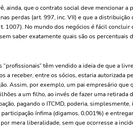
vê, ainda, que o contrato social deve mencionar a 
nas perdas (art. 997, inc. VII) e que a distribuiçã
rt. 1007). No mundo dos negócios é fácil conclui
em saber exatamente quais são os percentuais de
 “profissionais” têm vendido a ideia de que a liv
s a receber, entre os sócios, estaria autorizada pe
ção. Assim, por exemplo, um pai empresário que q
hões a um filho, ao invés de fazer uma retirada 
oação, pagando o ITCMD, poderia, simplesmente, in
 participação ínfima (digamos, 0,001%) e entrega
por mera liberalidade, sem que ocorresse a incid