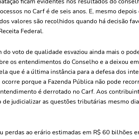
matação ficam evidentes nos resultados do conse
rocessos no Carf é de seis anos. E, mesmo depois
os valores são recolhidos quando há decisão favo
eceita Federal.
m do voto de qualidade esvaziou ainda mais o pode
bre os entendimentos do Conselho e a deixou em
a que é a última instância para a defesa dos int
 ocorre porque a Fazenda Pública não pode recorr
ntendimento é derrotado no Carf. Aos contribuinte
to de judicializar as questões tributárias mesmo di
 perdas ao erário estimadas em R$ 60 bilhões e