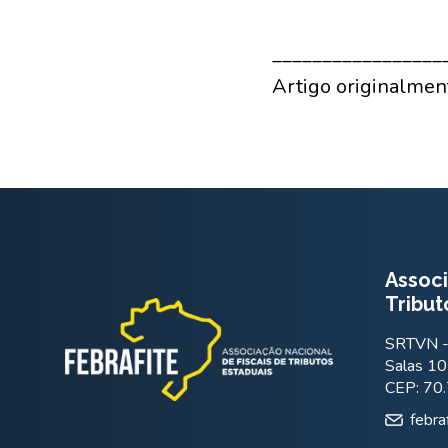
_________________
Artigo originalmen
Associ
Tribut
SRTVN - 
Salas 10
CEP: 70
febra