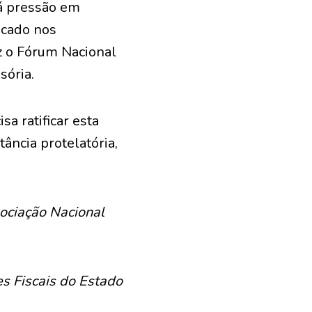
há pressão em
icado nos
z o Fórum Nacional
sória.
a ratificar esta
ância protelatória,
sociação Nacional
es Fiscais do Estado