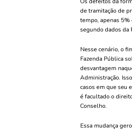
Os defeitos da for
de tramitação de p
tempo, apenas 5% d
segundo dados da R
Nesse cenário, o fi
Fazenda Pública so
desvantagem naquel
Administração. Isso
casos em que seu e
é facultado o direi
Conselho.
Essa mudança gerou