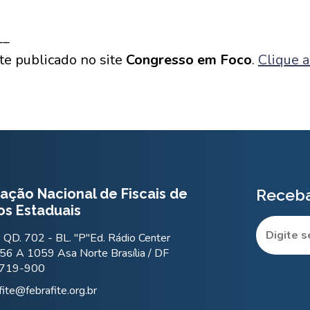
__
te publicado no site
Congresso em Foco
.
Clique a
ação Nacional de Fiscais de
Receba
os Estaduais
QD. 702 - BL. "P"Ed. Rádio Center
56 A 1059 Asa Norte Brasília / DF
.719-900
fite@febrafite.org.br