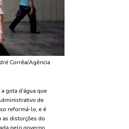
ndré Corrêa/Agência
 a gota d’água que
Administrativo de
iso reformá-lo, e é
 as distorções do
hada pelo governo