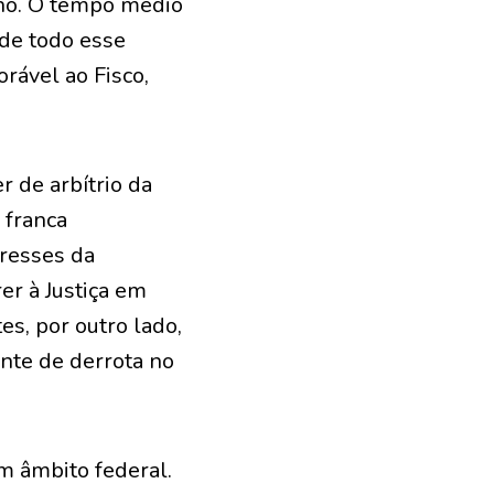
lho. O tempo médio
 de todo esse
rável ao Fisco,
r de arbítrio da
 franca
eresses da
er à Justiça em
s, por outro lado,
ante de derrota no
m âmbito federal.