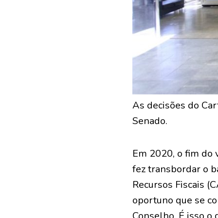
As decisões do Car
Senado.
Em 2020, o fim do v
fez transbordar o b
Recursos Fiscais (C
oportuno que se co
Conselho. É isso o