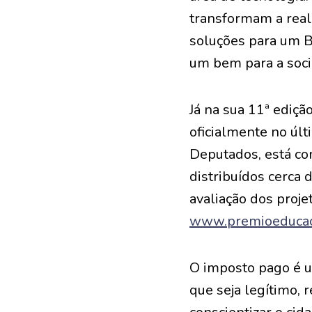
transformam a real
soluções para um Br
um bem para a soc
Já na sua 11ª ediçã
oficialmente no úl
Deputados, está com
distribuídos cerca
avaliação dos proje
www.premioeducaca
O imposto pago é um
que seja legítimo, 