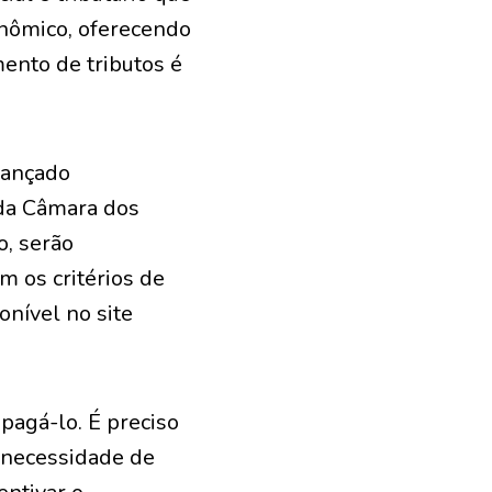
onômico, oferecendo
mento de tributos é
lançado
 da Câmara dos
o, serão
 os critérios de
onível no site
pagá-lo. É preciso
a necessidade de