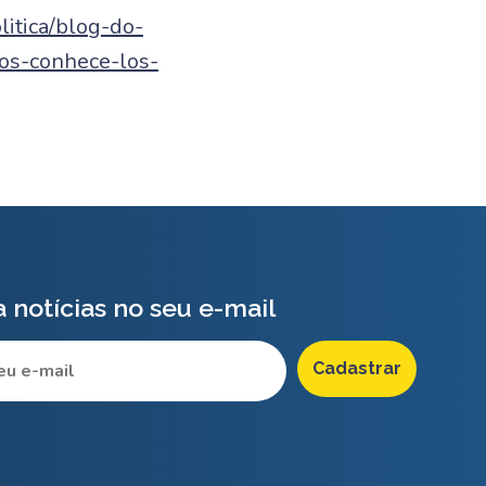
litica/blog-do-
os-conhece-los-
 notícias no seu e-mail