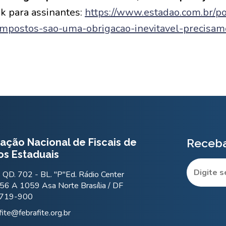
nk para assinantes:
https://www.estadao.com.br/po
impostos-sao-uma-obrigacao-inevitavel-precisam
ação Nacional de Fiscais de
Receba
os Estaduais
QD. 702 - BL. "P"Ed. Rádio Center
56 A 1059 Asa Norte Brasília / DF
.719-900
fite@febrafite.org.br