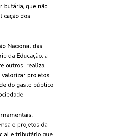
ibutária, que não
licação dos
ção Nacional das
rio da Educação, a
e outros, realiza,
valorizar projetos
ade do gasto público
ociedade.
ernamentais,
ensa e projetos da
ial e tributário que