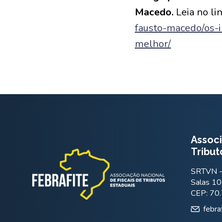
Macedo.
Leia no li
fausto-macedo/os-
melhor/
Associ
Tribut
SRTVN - 
Salas 10
CEP: 70
febra