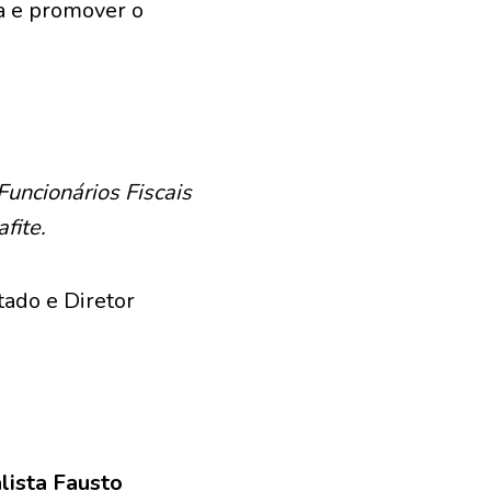
a e promover o
uncionários Fiscais
fite.
tado e Diretor
alista Fausto