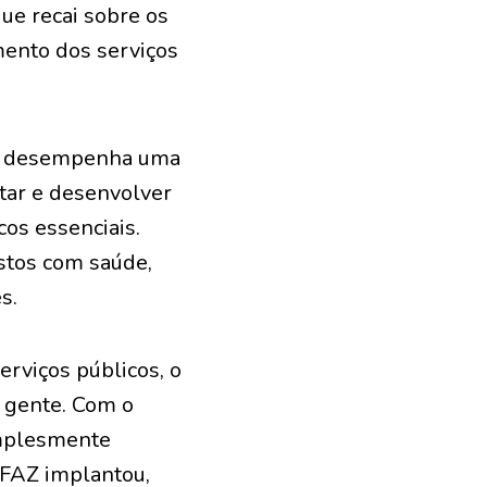
ue recai sobre os
mento dos serviços
ção desempenha uma
ntar e desenvolver
cos essenciais.
astos com saúde,
s.
rviços públicos, o
 gente. Com o
implesmente
NFAZ implantou,