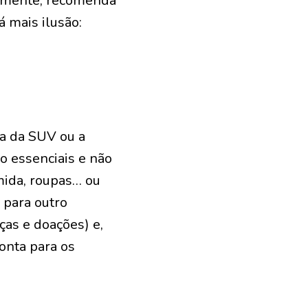
iamente, recomenda
 mais ilusão:
na da SUV ou a
o essenciais e não
mida, roupas… ou
 para outro
as e doações) e,
onta para os