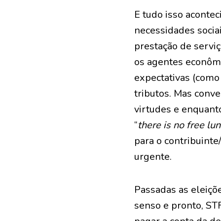
E tudo isso aconte
necessidades socia
prestação de servi
os agentes econômi
expectativas (como
tributos. Mas conv
virtudes e enquant
“
there is no free lu
para o contribuinte
urgente.
Passadas as eleiçõ
senso e pronto, ST