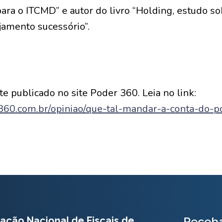
ra o ITCMD” e autor do livro “Holding, estudo sob
amento sucessório”.
e publicado no site Poder 360. Leia no link:
360.com.br/opiniao/que-tal-mandar-a-conta-do-p
ação Nacional de Fiscais de
Receba