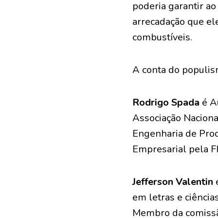
poderia garantir a
arrecadação que el
combustíveis.
A conta do populism
Rodrigo Spada
é Au
Associação Naciona
Engenharia de Pro
Empresarial pela F
Jefferson Valentin
em letras e ciênci
Membro da comissão