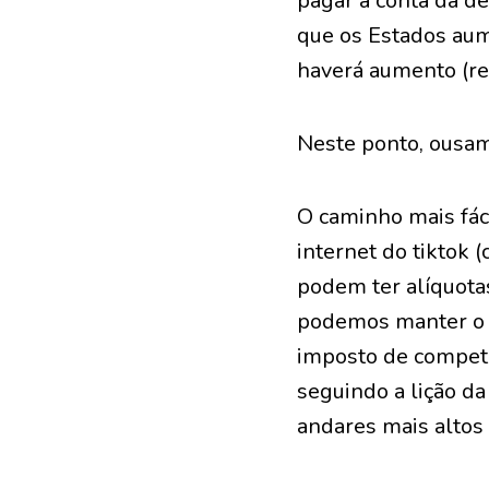
pagar a conta da d
que os Estados aum
haverá aumento (re
Neste ponto, ousam
O caminho mais fáci
internet do tiktok 
podem ter alíquota
podemos manter o n
imposto de competê
seguindo a lição d
andares mais altos 