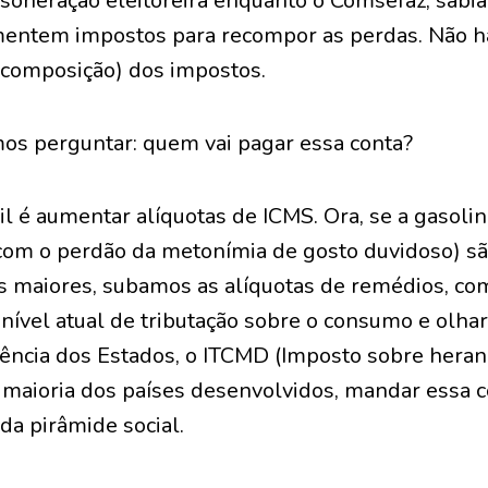
esoneração eleitoreira enquanto o Comsefaz, sab
entem impostos para recompor as perdas. Não há
composição) dos impostos.
os perguntar: quem vai pagar essa conta?
l é aumentar alíquotas de ICMS. Ora, se a gasoli
(com o perdão da metonímia de gosto duvidoso) sã
s maiores, subamos as alíquotas de remédios, co
ível atual de tributação sobre o consumo e olhar
ncia dos Estados, o ITCMD (Imposto sobre heranç
a maioria dos países desenvolvidos, mandar essa c
da pirâmide social.