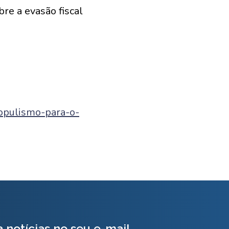
re a evasão fiscal
opulismo-para-o-
 notícias no seu e-mail