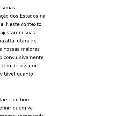
íssimas
ação dos Estados na
a. Neste contexto,
 ajustarem suas
 alta futura de
as nossas maiores
do convulsivamente
ragem de assumir
vitável quanto
atarse de bom-
efinir quem vai