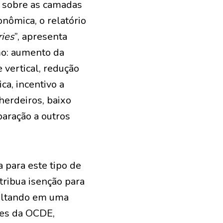
s sobre as camadas
nômica, o relatório
ries
”, apresenta
mo: aumento da
 vertical, redução
ca, incentivo a
herdeiros, baixo
paração a outros
 para este tipo de
tribua isenção para
sultando em uma
ses da OCDE,