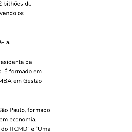
2 bilhões de
lvendo os
-la.
residente da
is. É formado em
m MBA em Gestão
 São Paulo, formado
 em economia.
al do ITCMD” e “Uma