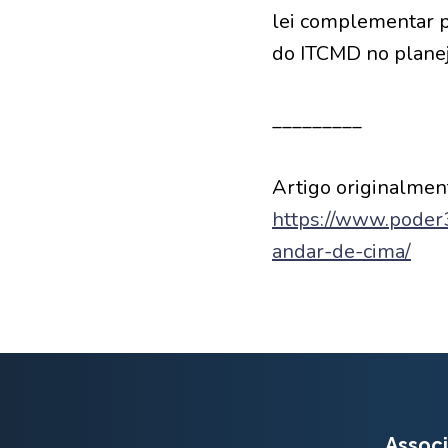
lei complementar pa
do ITCMD no planej
_________
Artigo originalment
https://www.poder
andar-de-cima/
Associ