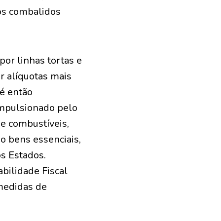
os combalidos
por linhas tortas e
r alíquotas mais
té então
 impulsionado pelo
e combustíveis,
mo bens essenciais,
s Estados.
bilidade Fiscal
 medidas de