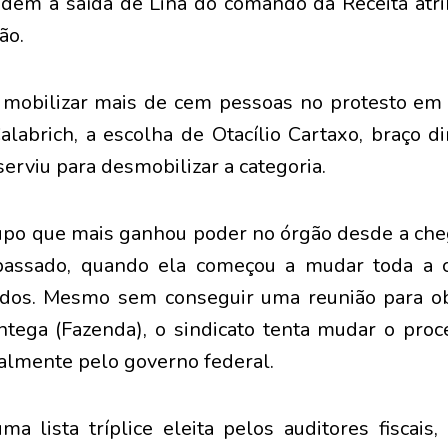
dem a saída de Lina do comando da Receita atr
ão.
 mobilizar mais de cem pessoas no protesto em
alabrich, a escolha de Otacílio Cartaxo, braço d
 serviu para desmobilizar a categoria.
rupo que mais ganhou poder no órgão desde a cheg
passado, quando ela começou a mudar toda a c
tados. Mesmo sem conseguir uma reunião para ob
tega (Fazenda), o sindicato tenta mudar o pro
tualmente pelo governo federal.
a lista tríplice eleita pelos auditores fiscais