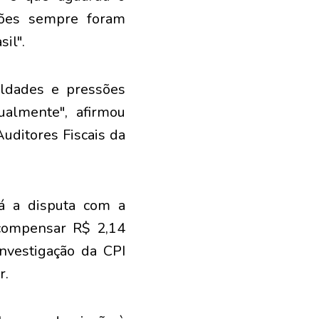
ções sempre foram
il".
uldades e pressões
almente", afirmou
Auditores Fiscais da
á a disputa com a
compensar R$ 2,14
nvestigação da CPI
r.