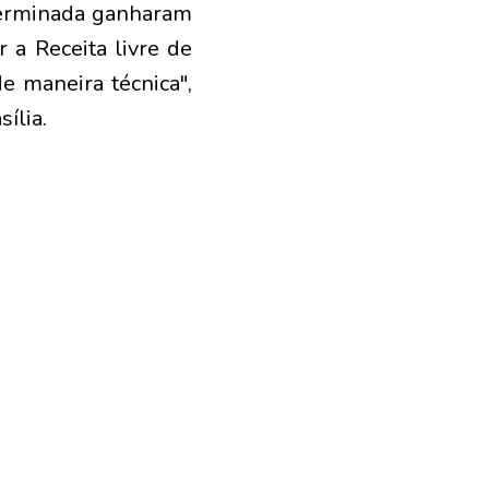
eterminada ganharam
 a Receita livre de
de maneira técnica",
ília.