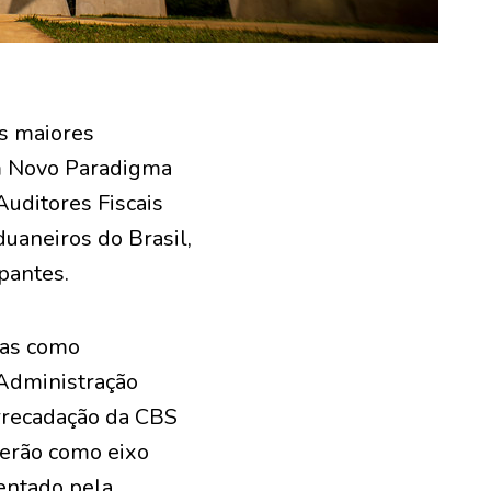
os maiores
Um Novo Paradigma
Auditores Fiscais
duaneiros do Brasil,
pantes.
mas como
Administração
rrecadação da CBS
terão como eixo
ientado pela