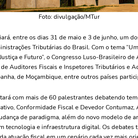
Foto: divulgação/MTur
ará, entre os dias 31 de maio e 3 de junho, um d
nistrações Tributárias do Brasil. Com o tema “
 Justiça e Futuro”, o Congresso Luso-Brasileiro de 
de Auditores Fiscais e Inspetores Tributários e A
panha, de Moçambique, entre outros países partici
tará com mais de 60 palestrantes debatendo te
tivo, Conformidade Fiscal e Devedor Contumaz, 
 mudança de paradigma, além do novo modelo de a
 tecnologia e infraestrutura digital. Os debates 
 da atuação fiscal em um cenário cada vez mais or