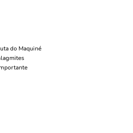
ruta do Maquiné
alagmites
importante