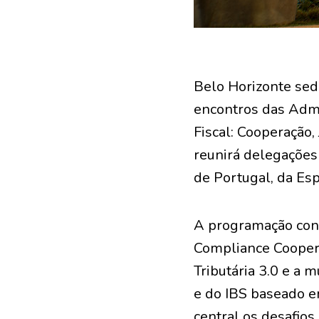
Belo Horizonte sedi
encontros das Admi
Fiscal: Cooperação,
reunirá delegações 
de Portugal, da Es
A programação con
Compliance Coopera
Tributária 3.0 e a
e do IBS baseado em
central os desafios