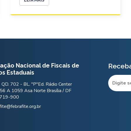
ação Nacional de Fiscais de
Receba
os Estaduais
QD. 702 - BL. "P"Ed. Rádio Center
56 A 1059 Asa Norte Brasília / DF
.719-900
fite@febrafite.org.br