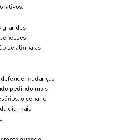
orativos.
s grandes
e benesses
ão se alinha às
ã defende mudanças
tado pedindo mais
sários, o cenário
da dia mais
e.
sustenta quando