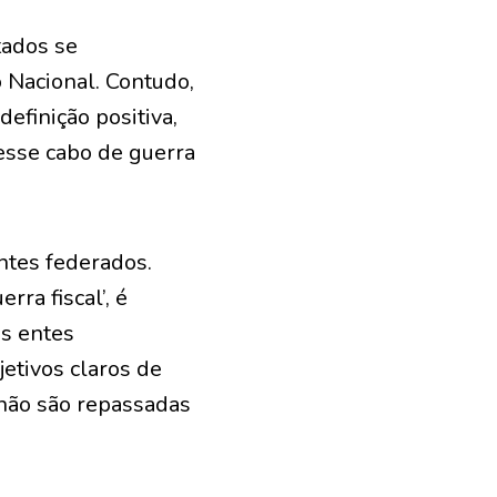
tados se
 Nacional. Contudo,
efinição positiva,
esse cabo de guerra
ntes federados.
ra fiscal’, é
s entes
etivos claros de
s não são repassadas