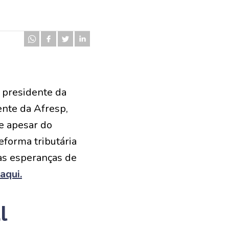
 presidente da
ente da Afresp,
e apesar do
eforma tributária
as esperanças de
aqui.
l