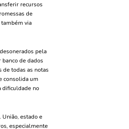
nsferir recursos
 promessas de
r também via
 desonerados pela
or banco de dados
s de todas as notas
se consolida um
 dificuldade no
. União, estado e
ros, especialmente