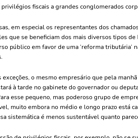
privilégios fiscais a grandes conglomerados corp
sas, em especial os representantes dos chamado
eles que se beneficiam dos mais diversos tipos d
rso público em favor de uma ‘reforma tributária’ n
.
s exceções, o mesmo empresário que pela manh
stará à tarde no gabinete do governador ou depu
. Para esse pequeno, mas poderoso grupo de empre
ável, muito embora no médio e longo prazo está ca
a sistemática é menos sustentável quanto parec
são de privilégios fiscais, por exemplo, não se 