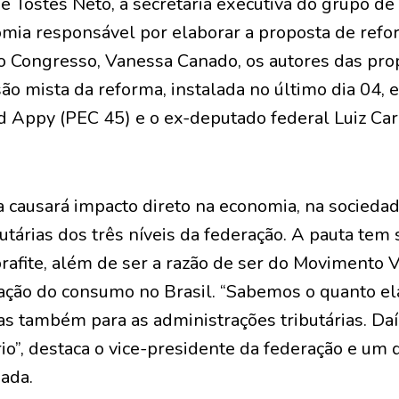
sé Tostes Neto, a secretária executiva do grupo de
omia responsável por elaborar a proposta de ref
 ao Congresso, Vanessa Canado, os autores das pr
o mista da reforma, instalada no último dia 04, e
 Appy (PEC 45) e o ex-deputado federal Luiz Ca
a causará impacto direto na economia, na socieda
utárias dos três níveis da federação. A pauta tem
afite, além de ser a razão de ser do Movimento V
tação do consumo no Brasil. “Sabemos o quanto el
s também para as administrações tributárias. Daí
o”, destaca o vice-presidente da federação e um 
ada.