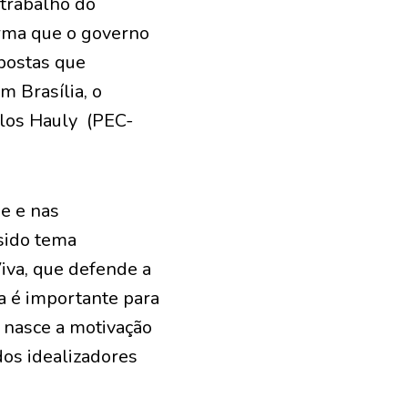
 trabalho do
orma que o governo
opostas que
m Brasília, o
rlos Hauly (PEC-
de e nas
 sido tema
iva, que defende a
a é importante para
 nasce a motivação
dos idealizadores