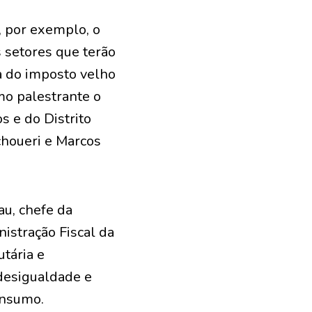
 por exemplo, o
s setores que terão
ia do imposto velho
mo palestrante o
s e do Distrito
choueri e Marcos
au, chefe da
istração Fiscal da
utária e
desigualdade e
onsumo.