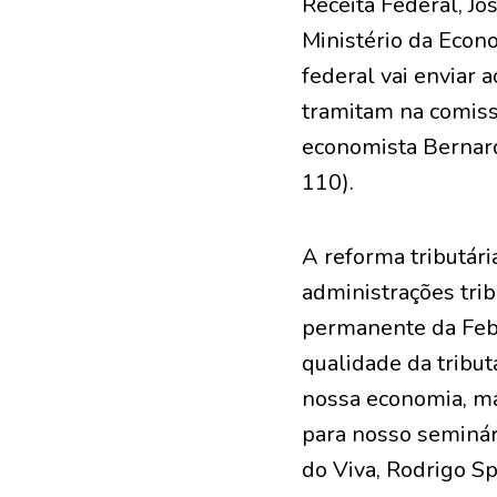
Receita Federal, Jo
Ministério da Econ
federal vai enviar
tramitam na comissã
economista Bernard
110).
A reforma tributári
administrações trib
permanente da Febr
qualidade da tribu
nossa economia, ma
para nosso seminári
do Viva, Rodrigo Sp