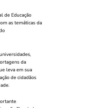
al de Educação
com as temáticas da
 do
 universidades,
portagens da
que leva em sua
mação de cidadãos
dade.
portante