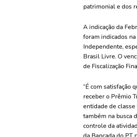
patrimonial e dos r
A indicação da Feb
foram indicados n
Independente, espe
Brasil Livre. O ve
de Fiscalização Fin
“É com satisfação 
receber o Prêmio T
entidade de classe 
também na busca da 
controle da ativida
da Bancada do PT 