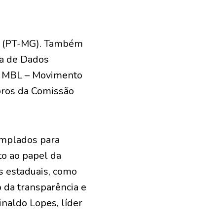
es (PT-MG). Também
a de Dados
 o MBL – Movimento
bros da Comissão
emplados para
to ao papel da
s estaduais, como
o da transparência e
inaldo Lopes, líder