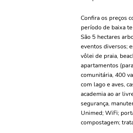
Confira os preços c
período de baixa t
São 5 hectares arbo
eventos diversos; e
vôlei de praia, bea
apartamentos (para 
comunitária, 400 v
com lago e aves, ca
academia ao ar livre
segurança, manuten
Unimed; WiFi; port
compostagem; trata