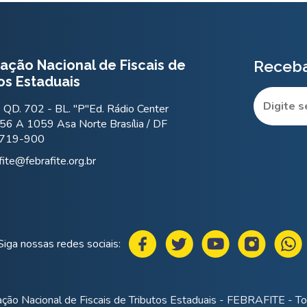
ação Nacional de Fiscais de
Receba
os Estaduais
QD. 702 - BL. "P"Ed. Rádio Center
56 A 1059 Asa Norte Brasília / DF
.719-900
fite@febrafite.org.br
Siga nossas redes sociais:
ção Nacional de Fiscais de Tributos Estaduais - FEBRAFITE - Tod