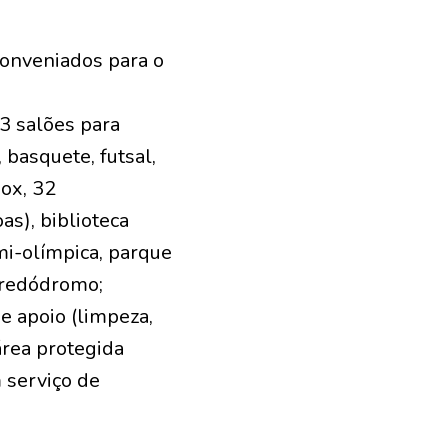
conveniados para o
 3 salões para
 basquete, futsal,
box, 32
as), biblioteca
mi-olímpica, parque
, redódromo;
de apoio (limpeza,
rea protegida
 serviço de