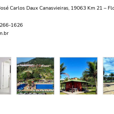
José Carlos Daux Canasvieiras, 19063 Km 21 – Fl
3266-1626
m.br