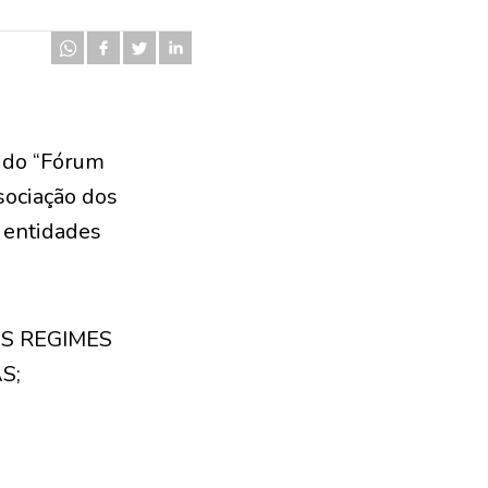
o do “Fórum
sociação dos
s entidades
S REGIMES
S;