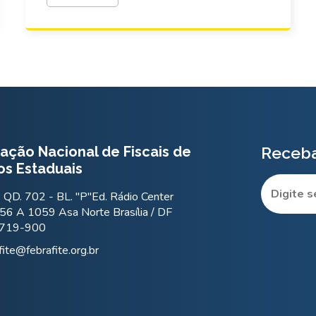
ação Nacional de Fiscais de
Receba
os Estaduais
QD. 702 - BL. "P"Ed. Rádio Center
56 A 1059 Asa Norte Brasília / DF
.719-900
fite@febrafite.org.br