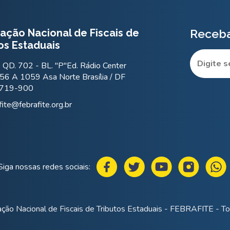
ação Nacional de Fiscais de
Receba
os Estaduais
QD. 702 - BL. "P"Ed. Rádio Center
56 A 1059 Asa Norte Brasília / DF
.719-900
fite@febrafite.org.br
Siga nossas redes sociais:
ção Nacional de Fiscais de Tributos Estaduais - FEBRAFITE - Tod