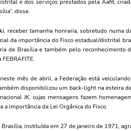
istrital e dos serviços prestados pela Aafit, cria
lia”, disse.
i, receber tamanha honraria, sobretudo numa dat
ial da importância do Fisco estadual/distrital bra
tória de Brasília e também pelo reconhecimento 
la FEBRAFITE.
 neste mês de abril, a Federação está veiculand
também disponibilizou um back-light na esteira 
rnacional JK, cujas mensagens fazem homenagem
ca a importância da Lei Orgânica do Fisco.
rasília, instituída em 27 de janeiro de 1971, ag