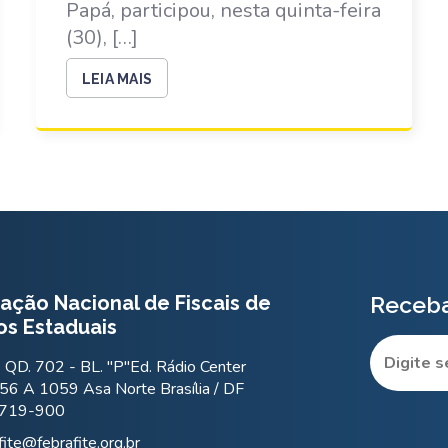
Papá, participou, nesta quinta-feira
(30), […]
LEIA MAIS
ação Nacional de Fiscais de
Receba
os Estaduais
QD. 702 - BL. "P"Ed. Rádio Center
56 A 1059 Asa Norte Brasília / DF
.719-900
fite@febrafite.org.br