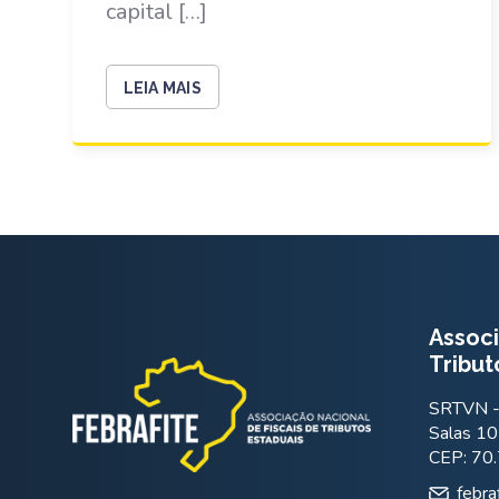
capital […]
LEIA MAIS
Associ
Tribut
SRTVN - 
Salas 10
CEP: 70
febra