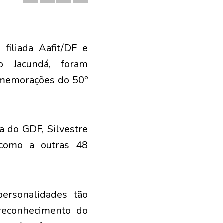
filiada Aafit/DF e
o Jacundá, foram
omemorações do 50º
ra do GDF, Silvestre
 como a outras 48
ersonalidades tão
 reconhecimento do