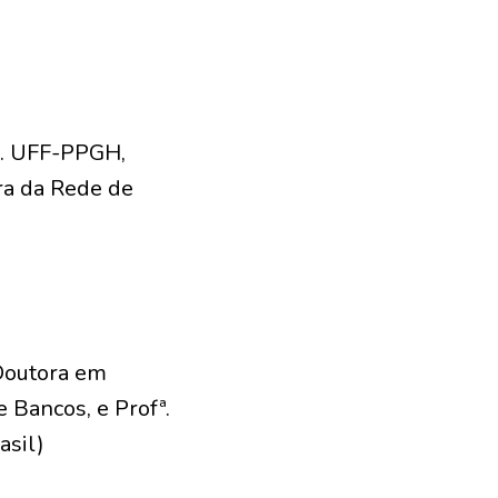
ia. UFF-PPGH,
ra da Rede de
Doutora em
 Bancos, e Profª.
asil)