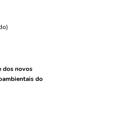
do)
se dos novos
ioambientais do