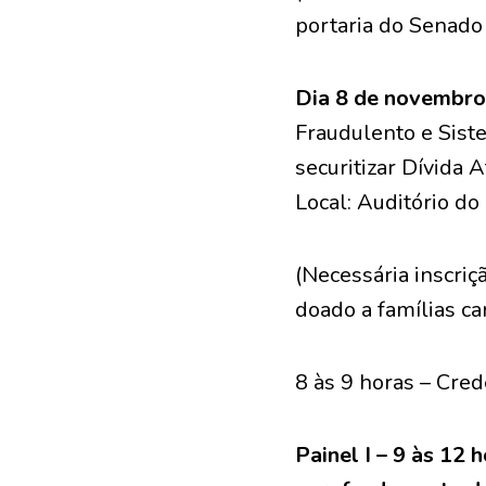
portaria do Senado 
Dia 8 de novembro
Fraudulento e Sist
securitizar Dívida A
Local: Auditório d
(Necessária inscriç
doado a famílias ca
8 às 9 horas – Cre
Painel I – 9 às 12 