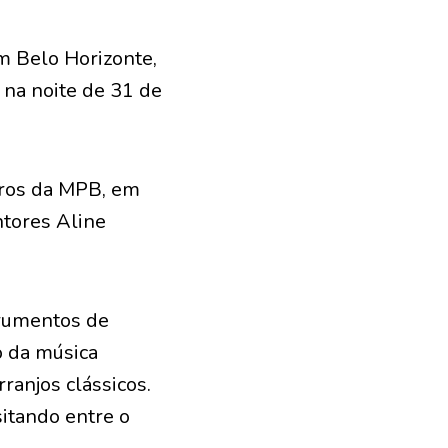
m Belo Horizonte,
 na noite de 31 de
iros da MPB, em
ntores Aline
trumentos de
o da música
ranjos clássicos.
sitando entre o