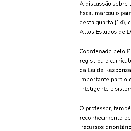
A discussão sobre a
fiscal marcou o pai
desta quarta (14), 
Altos Estudos de Di
Coordenado pelo Pr
registrou o curríc
da Lei de Responsabi
importante para o e
inteligente e sistem
O professor, també
reconhecimento pel
recursos prioritári