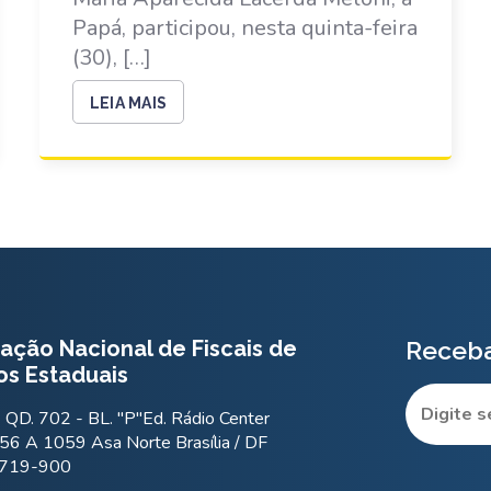
Papá, participou, nesta quinta-feira
(30), […]
LEIA MAIS
ação Nacional de Fiscais de
Receba
os Estaduais
QD. 702 - BL. "P"Ed. Rádio Center
56 A 1059 Asa Norte Brasília / DF
.719-900