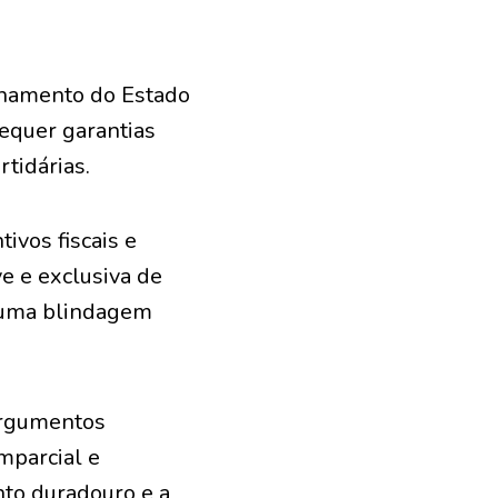
ionamento do Estado
requer garantias
rtidárias.
ivos fiscais e
e e exclusiva de
, uma blindagem
 argumentos
imparcial e
nto duradouro e a