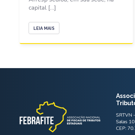
capital […]
LEIA MAIS
Associ
Tribut
SRTVN - 
Salas 10
CEP: 70