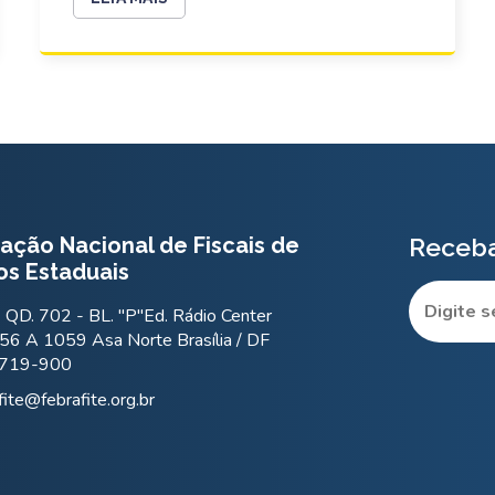
ação Nacional de Fiscais de
Receba
os Estaduais
QD. 702 - BL. "P"Ed. Rádio Center
56 A 1059 Asa Norte Brasília / DF
.719-900
fite@febrafite.org.br