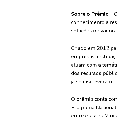
Sobre o Prêmio –
O
conhecimento a res
soluções inovadoras
Criado em 2012 par
empresas, instituiç
atuam com a temátic
dos recursos públic
já se inscreveram.
O prêmio conta com
Programa Nacional 
entre elas: os Mini