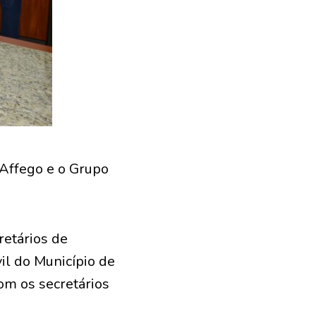
a Affego e o Grupo
retários de
vil do Município de
om os secretários