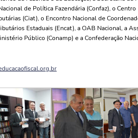
Nacional de Política Fazendária (Confaz), o Centr
butárias (Ciat), o Encontro Nacional de Coordenad
butários Estaduais (Encat), a OAB Nacional, a As
istério Público (Conamp) e a Confederação Naci
ducacaofiscal.org.br