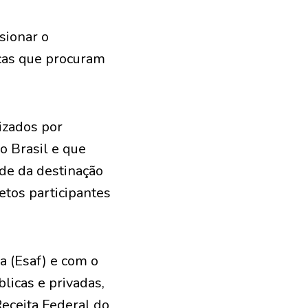
sionar o
icas que procuram
izados por
o Brasil e que
ade da destinação
etos participantes
a (Esaf) e com o
licas e privadas,
Receita Federal do