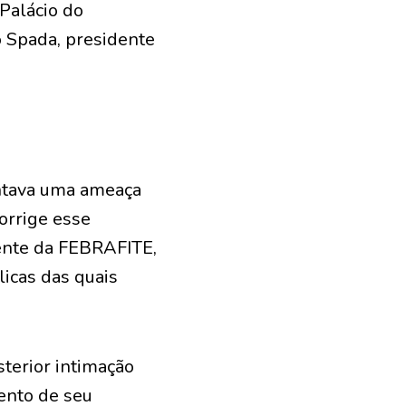
 Palácio do
o Spada, presidente
entava uma ameaça
corrige esse
dente da FEBRAFITE,
icas das quais
sterior intimação
ento de seu