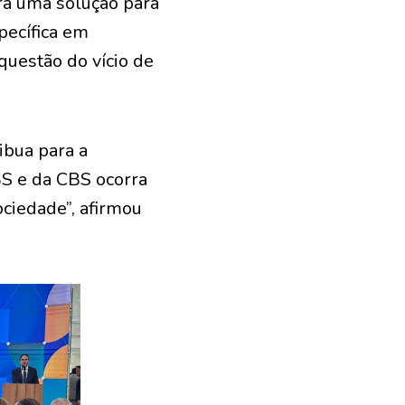
ra uma solução para
pecífica em
 questão do vício de
ibua para a
BS e da CBS ocorra
ciedade”, afirmou