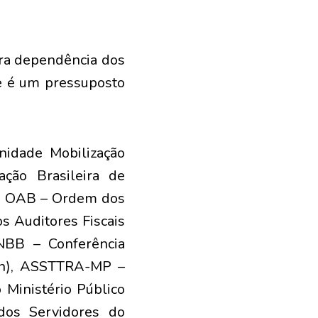
era dependência dos
ue é um pressuposto
idade Mobilização
ação Brasileira de
o), OAB – Ordem dos
s Auditores Fiscais
CNBB – Conferência
zen), ASSTTRA-MP –
 Ministério Público
dos Servidores do