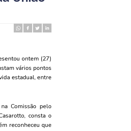
resentou ontem (27)
onstam vários pontos
ida estadual, entre
 na Comissão pelo
asarotto, consta o
mbém reconheceu que