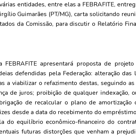
várias entidades, entre elas a FEBRAFITE, entre
rgílio Guimarães (PT/MG), carta solicitando reun
dos da Comissão, para discutir o Relatório Final
a FEBRAFITE apresentará proposta de projeto
deias defendidas pela Federação: alteração das 
as a viabilizar o refazimento destas, seguindo as
nça de juros; proibição de qualquer indexação, 
brigação de recalcular o plano de amortização 
rizes desde a data do recebimento do empréstim
la do equilíbrio econômico-financeiro do contr
entuais futuras distorções que venham a prejudi