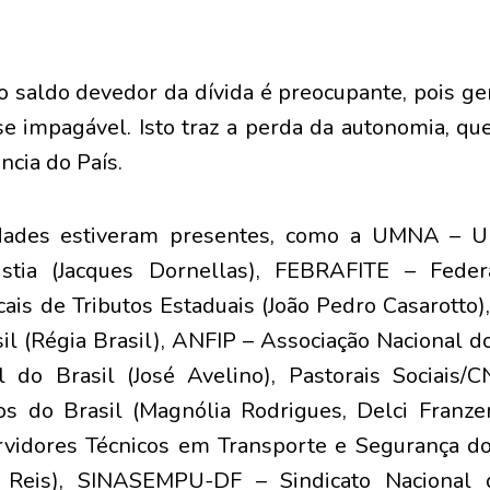
 saldo devedor da dívida é preocupante, pois g
e impagável. Isto traz a perda da autonomia, q
ncia do País.
dades estiveram presentes, como a UMNA – Un
stia (Jacques Dornellas), FEBRAFITE – Feder
cais de Tributos Estaduais (João Pedro Casarott
l (Régia Brasil), ANFIP – Associação Nacional do
l do Brasil (José Avelino), Pastorais Sociais/
os do Brasil (Magnólia Rodrigues, Delci Fran
vidores Técnicos em Transporte e Segurança do
o Reis), SINASEMPU-DF – Sindicato Nacional 