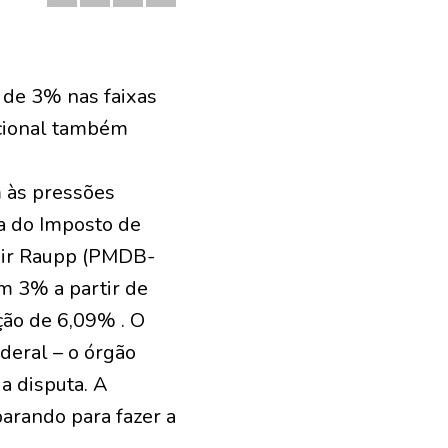
 de 3% nas faixas
cional também
 às pressões
la do Imposto de
ldir Raupp (PMDB-
m 3% a partir de
ção de 6,09% . O
deral – o órgão
a disputa. A
arando para fazer a