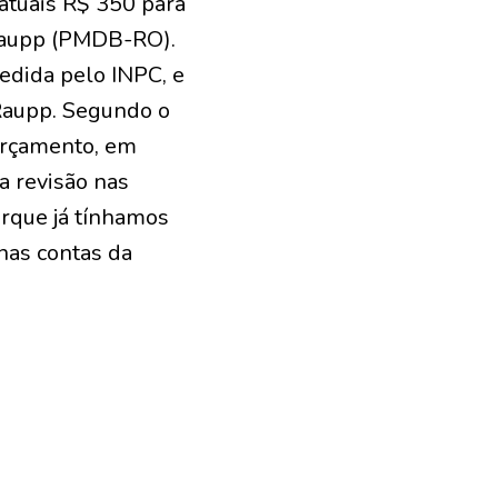
atuais R$ 350 para
 Raupp (PMDB-RO).
edida pelo INPC, e
 Raupp. Segundo o
Orçamento, em
a revisão nas
orque já tínhamos
nas contas da