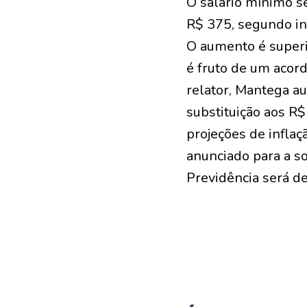
O salário mínimo s
R$ 375, segundo in
O aumento é superi
é fruto de um acor
relator, Mantega a
substituição aos R
projeções de infla
anunciado para a s
Previdência será de