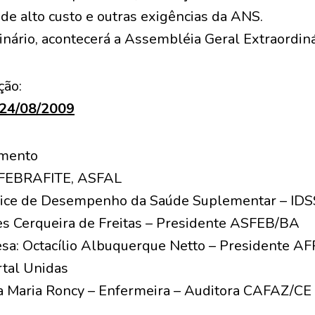
 de alto custo e outras exigências da ANS.
nário, acontecerá a Assembléia Geral Extraordin
ção:
 24/08/2009
amento
 FEBRAFITE, ASFAL
ndice de Desempenho da Saúde Suplementar – IDS
es Cerqueira de Freitas – Presidente ASFEB/BA
a: Octacílio Albuquerque Netto – Presidente AF
rtal Unidas
a Maria Roncy – Enfermeira – Auditora CAFAZ/CE