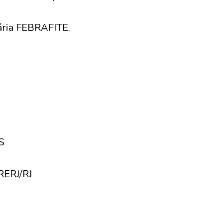
ária FEBRAFITE.
S
RERJ/RJ