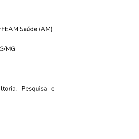
 AFFEAM Saúde (AM)
MG/MG
toria, Pesquisa e
P