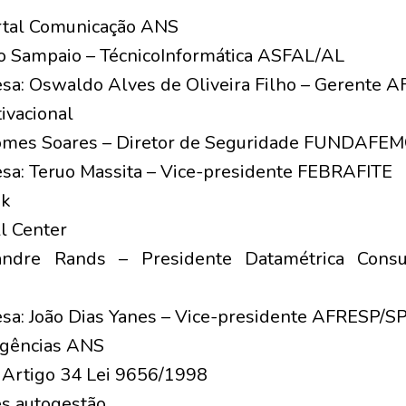
ortal Comunicação ANS
o Sampaio – TécnicoInformática ASFAL/AL
sa: Oswaldo Alves de Oliveira Filho – Gerente
ivacional
Gomes Soares – Diretor de Seguridade FUNDAFE
sa: Teruo Massita – Vice-presidente FEBRAFITE
ak
l Center
xandre Rands – Presidente Datamétrica Consul
sa: João Dias Yanes – Vice-presidente AFRESP/S
igências ANS
, Artigo 34 Lei 9656/1998
s autogestão