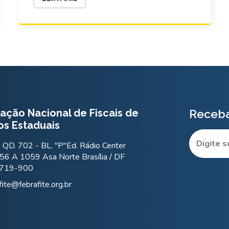
ação Nacional de Fiscais de
Receba
os Estaduais
QD. 702 - BL. "P"Ed. Rádio Center
56 A 1059 Asa Norte Brasília / DF
.719-900
fite@febrafite.org.br