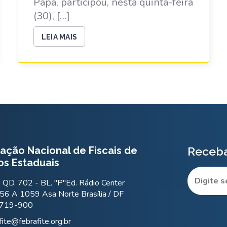
Papá, participou, nesta quinta-feira
(30), […]
LEIA MAIS
ação Nacional de Fiscais de
Receba
os Estaduais
QD. 702 - BL. "P"Ed. Rádio Center
56 A 1059 Asa Norte Brasília / DF
.719-900
fite@febrafite.org.br