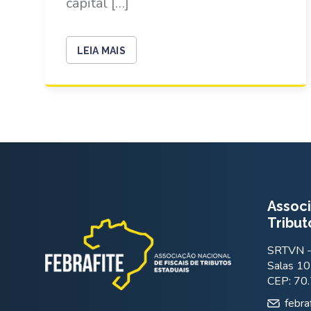
capital […]
LEIA MAIS
Associ
Tribut
SRTVN - 
Salas 10
CEP: 70
febra