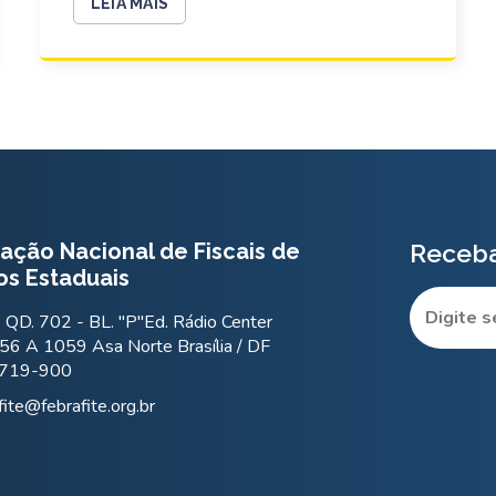
LEIA MAIS
ação Nacional de Fiscais de
Receba
os Estaduais
QD. 702 - BL. "P"Ed. Rádio Center
56 A 1059 Asa Norte Brasília / DF
.719-900
fite@febrafite.org.br