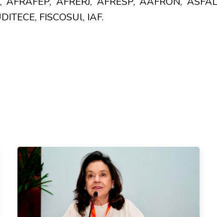
, AFRAFEP, AFRERJ, AFRESP, AAFRON, ASFAL
DITECE, FISCOSUl, IAF.