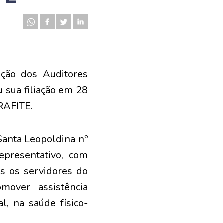
ação dos Auditores
ou sua filiação em 28
BRAFITE.
Santa Leopoldina nº
presentativo, com
is os servidores do
mover assistência
al, na saúde físico-