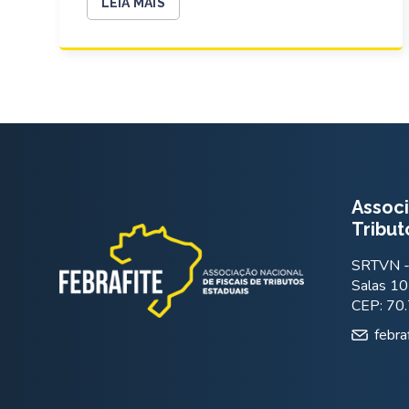
LEIA MAIS
Associ
Tribut
SRTVN - 
Salas 10
CEP: 70
febra