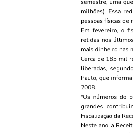
semestre, uma que
milhões). Essa red
pessoas físicas de 
Em fevereiro, o fi
retidas nos último
mais dinheiro nas m
Cerca de 185 mil r
liberadas, segund
Paulo, que informa 
2008.
"Os números do pr
grandes contribui
Fiscalização da Rec
Neste ano, a Recei