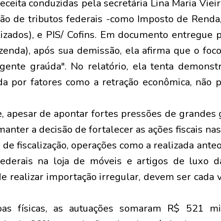
eceita conduzidas pela secretária Lina Maria Vieir
o de tributos federais -como Imposto de Renda,
lizados), e PIS/ Cofins. Em documento entregue p
enda), após sua demissão, ela afirma que o foco 
gente graúda". No relatório, ela tenta demonst
da por fatores como a retração econômica, não p
, apesar de apontar fortes pressões de grandes
i manter a decisão de fortalecer as ações fiscais n
 de fiscalização, operações como a realizada ante
s federais na loja de móveis e artigos de luxo 
de realizar importação irregular, devem ser cada 
as físicas, as autuações somaram R$ 521 mi