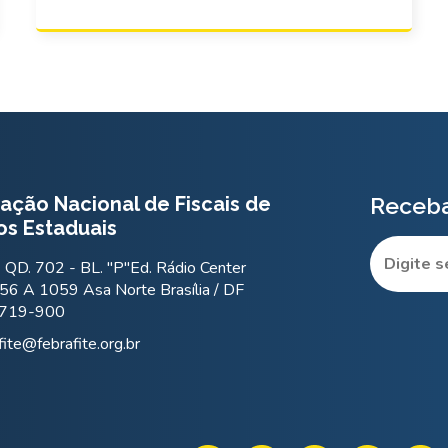
ação Nacional de Fiscais de
Receba
os Estaduais
QD. 702 - BL. "P"Ed. Rádio Center
56 A 1059 Asa Norte Brasília / DF
.719-900
fite@febrafite.org.br