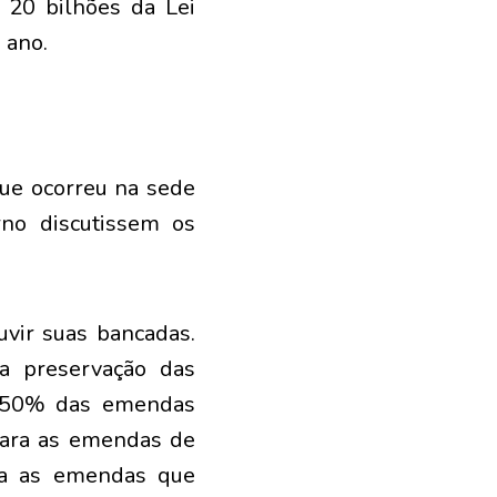
 20 bilhões da Lei
 ano.
que ocorreu na sede
rno discutissem os
uvir suas bancadas.
a preservação das
e 50% das emendas
 para as emendas de
ria as emendas que