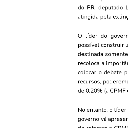
do PR, deputado L
atingida pela extin
O líder do gover
possível construir
destinada somente
recoloca a importân
colocar o debate p
recursos, poderemo
de 0,20% (a CPMF 
No entanto, o líde
governo vá apresen