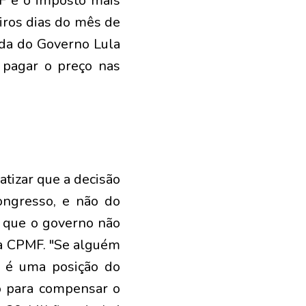
MF é o imposto mais
eiros dias do mês de
ada do Governo Lula
 pagar o preço nas
tizar que a decisão
ongresso, e não do
e que o governo não
 da CPMF. "Se alguém
ão é uma posição do
to para compensar o