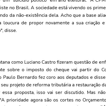
um "suicídio político" em ano eleitoral. "A CP
iste no Brasil. A sociedade está vivendo os prim
iando da não-existência dela. Acho que a base ali
a loucura de propor novamente a sua criação e
", disse.
tana como Luciano Castro fizeram questão de enfa
te sobre o imposto do cheque vai partir do C
o Paulo Bernardo fez coro aos deputados e diss
 seu projeto de reforma tributária a restauração
 essa proposta, isso vai ser discutido. Mas n
 "A prioridade agora são os cortes no Orçamen