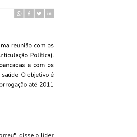
 uma reunião com os
iculação Política).
s bancadas e com os
 saúde. O objetivo é
rorrogação até 2011
reu", disse o líder