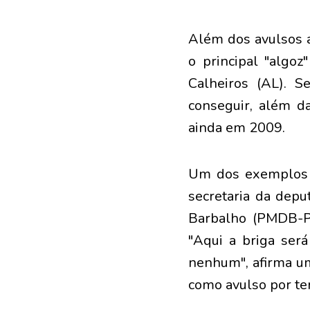
Além dos avulsos a
o principal "alg
Calheiros (AL). 
conseguir, além d
ainda em 2009.
Um dos exemplos c
secretaria da dep
Barbalho (PMDB-PA
"Aqui a briga se
nenhum", afirma um
como avulso por ter