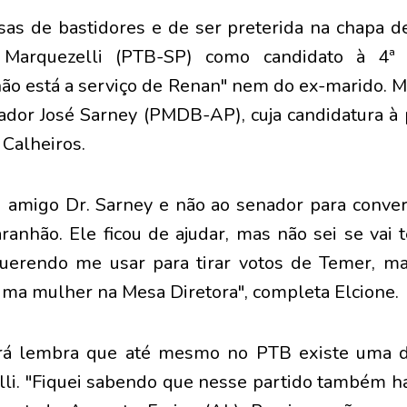
as de bastidores e de ser preterida na chapa d
Marquezelli (PTB-SP) como candidato à 4ª se
não está a serviço de Renan" nem do ex-marido. M
ador José Sarney (PMDB-AP), cuja candidatura à
 Calheiros.
u amigo Dr. Sarney e não ao senador para conve
nhão. Ele ficou de ajudar, mas não sei se vai t
querendo me usar para tirar votos de Temer, ma
uma mulher na Mesa Diretora", completa Elcione.
rá lembra que até mesmo no PTB existe uma di
i. "Fiquei sabendo que nesse partido também h