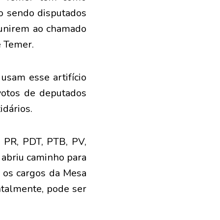
ão sendo disputados
e unirem ao chamado
e Temer.
usam esse artifício
votos de deputados
idários.
 PR, PDT, PTB, PV,
 abriu caminho para
s os cargos da Mesa
ntalmente, pode ser