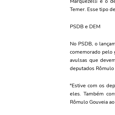
Marquezelli e o de
Temer. Esse tipo d
PSDB e DEM
No PSDB, o lançame
comemorado pelo g
avulsas que devem
deputados Rômulo G
"Estive com os dep
eles. Também conv
Rômulo Gouveia ao