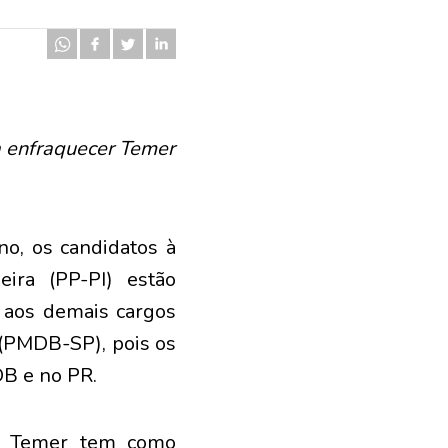
a enfraquecer Temer
o, os candidatos à
ira (PP-PI) estão
s aos demais cargos
 (PMDB-SP), pois os
B e no PR.
el Temer tem como