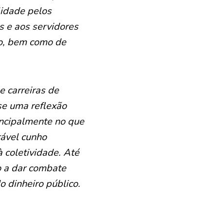
lidade pelos
s e aos servidores
co, bem como de
e carreiras de
se uma reflexão
incipalmente no que
rável cunho
à coletividade. Até
o a dar combate
o dinheiro público.