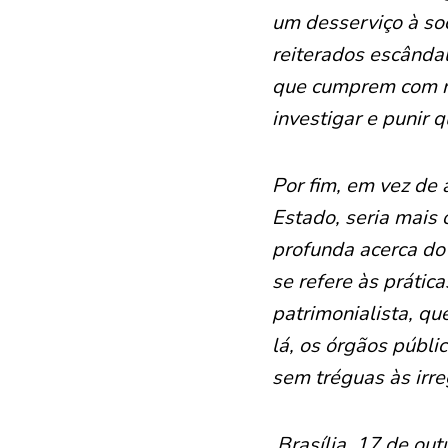
um desserviço à soc
reiterados escândal
que cumprem com ri
investigar e punir 
Por fim, em vez de 
Estado, seria mais
profunda acerca do
se refere às prátic
patrimonialista, qu
lá, os órgãos públi
sem tréguas às irre
Brasília, 17 de ou