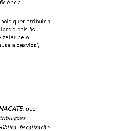
iciência.
pois quer atribuir a
lam o país às
 zelar pelo
usa a desvios”,
FONACATE
, que
tribuições
blica, fiscalização