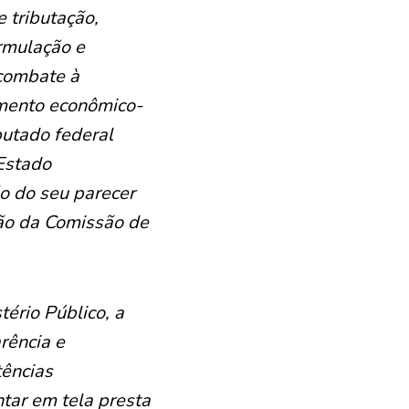
 tributação,
ormulação e
 combate à
imento econômico-
putado federal
Estado
o do seu parecer
são da Comissão de
tério Público, a
rência e
ências
ntar em tela presta