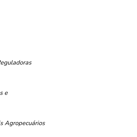
Reguladoras
s e
is Agropecuários