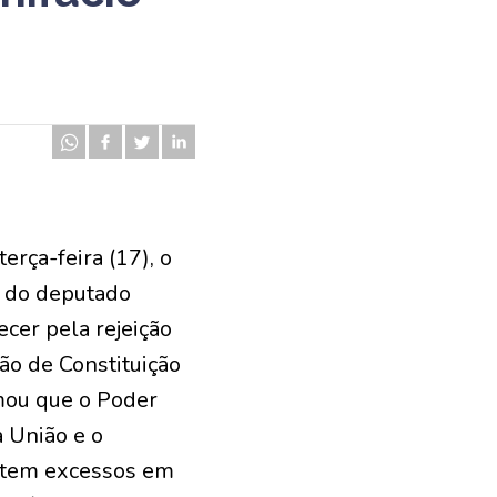
erça-feira (17), o
s do deputado
cer pela rejeição
ão de Constituição
rmou que o Poder
a União e o
metem excessos em