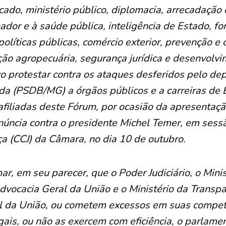
ado, ministério público, diplomacia, arrecadação e
ador e à saúde pública, inteligência de Estado, f
líticas públicas, comércio exterior, prevenção e
ação agropecuária, segurança jurídica e desenvolv
co protestar contra os ataques desferidos pelo de
da (PSDB/MG) a órgãos públicos e a carreiras de 
afiliadas deste Fórum, por ocasião da apresentaçã
enúncia contra o presidente Michel Temer, em ses
iça (CCJ) da Câmara, no dia 10 de outubro.
ar, em seu parecer, que o Poder Judiciário, o Minis
Advocacia Geral da União e o Ministério da Transpa
l da União, ou cometem excessos em suas compet
egais, ou não as exercem com eficiência, o parlame