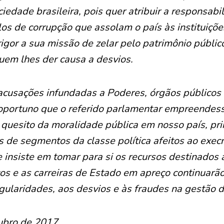
iedade brasileira, pois quer atribuir a responsabi
os de corrupção que assolam o país às instituiçõe
gor a sua missão de zelar pelo patrimônio públi
quem lhes der causa a desvios.
acusações infundadas a Poderes, órgãos públicos 
 oportuno que o referido parlamentar empreendes
 quesito da moralidade pública em nosso país, pr
as de segmentos da classe política afeitos ao exec
e insiste em tomar para si os recursos destinados 
cos e as carreiras de Estado em apreço continuarã
gularidades, aos desvios e às fraudes na gestão d
tubro de 2017.