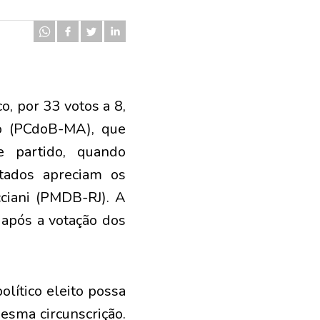
o, por 33 votos a 8,
o (PCdoB-MA), que
 partido, quando
utados apreciam os
cciani (PMDB-RJ). A
 após a votação dos
lítico eleito possa
esma circunscrição.