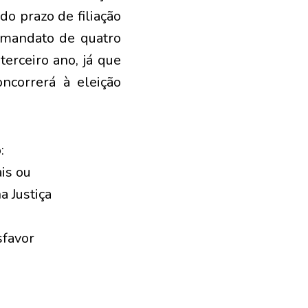
do prazo de filiação
m mandato de quatro
erceiro ano, já que
oncorrerá à eleição
:
is ou
a Justiça
sfavor