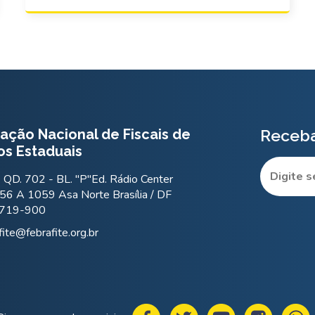
ação Nacional de Fiscais de
Receba
os Estaduais
QD. 702 - BL. "P"Ed. Rádio Center
56 A 1059 Asa Norte Brasília / DF
.719-900
fite@febrafite.org.br