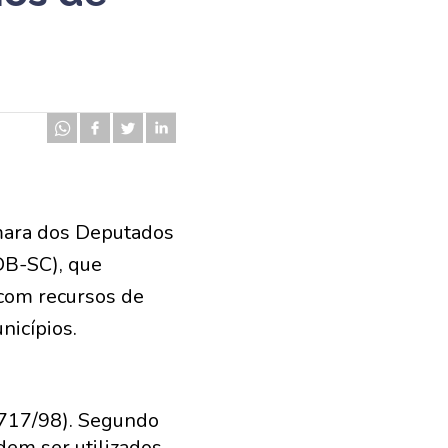
mara dos Deputados
DB-SC), que
com recursos de
nicípios.
9.717/98). Segundo
dem ser utilizados