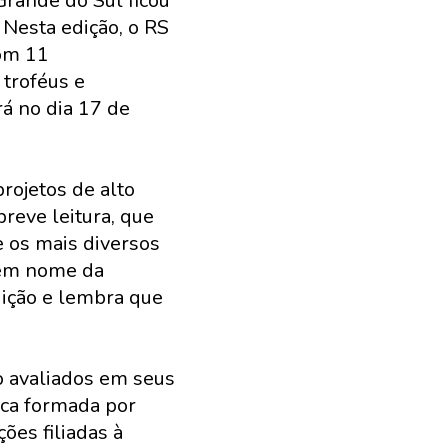
Grande do Sul ficou
 Nesta edição, o RS
com 11
 troféus e
á no dia 17 de
rojetos de alto
reve leitura, que
e os mais diversos
 em nome da
edição e lembra que
o avaliados em seus
ica formada por
ões filiadas à