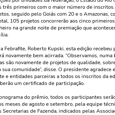
ções por unidades da federação, o Estado do Rio 
 três primeiros com o maior número de inscritos.
etos, seguido pelo Goiás com 20 e o Amazonas, 
otal, 105 projetos concorrerão aos cinco primeiros
eiro na grande noite de premiação que acontecer
lia.
a Febrafite, Roberto Kupski, esta edição recebeu p
será novamente bem acirrada. “Observamos, numa b
ritas são novamente de projetos de qualidade, sobr
m sua comunidade”, disse. O presidente agradece
ite e entidades parceiras a todos os inscritos da 
berão um certificado de participação.
onograma do prêmio, todos os participantes serã
nos meses de agosto e setembro, pela equipe técn
as Secretarias de Fazenda, indicados pelas Associaç