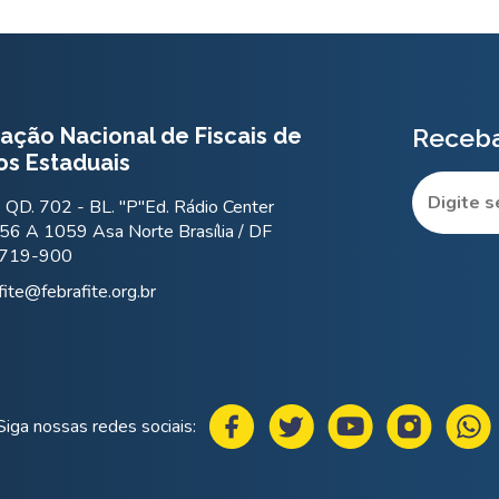
ação Nacional de Fiscais de
Receba
os Estaduais
QD. 702 - BL. "P"Ed. Rádio Center
56 A 1059 Asa Norte Brasília / DF
.719-900
fite@febrafite.org.br
Siga nossas redes sociais: