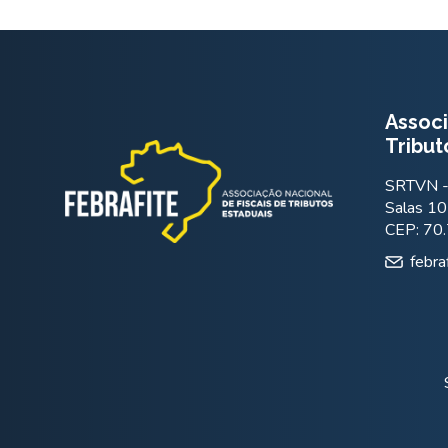
Associ
Tribut
SRTVN - 
Salas 10
CEP: 70
febra