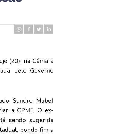
oje (20), na Câmara
iada pelo Governo
tado Sandro Mabel
riar a CPMF. O ex-
stá sendo sugerida
tadual, pondo fim a