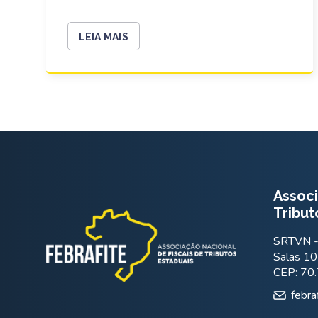
LEIA MAIS
Associ
Tribut
SRTVN - 
Salas 10
CEP: 70
febra