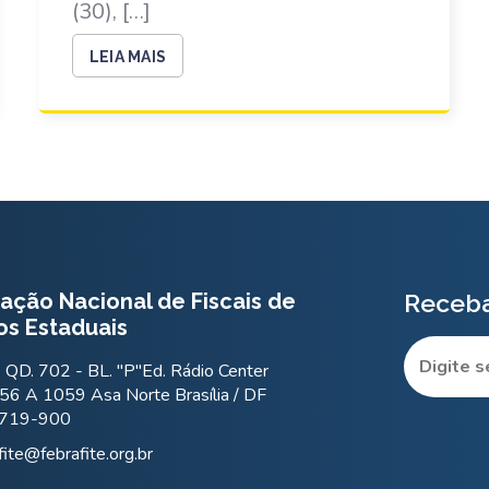
(30), […]
LEIA MAIS
ação Nacional de Fiscais de
Receba
os Estaduais
QD. 702 - BL. "P"Ed. Rádio Center
56 A 1059 Asa Norte Brasília / DF
.719-900
fite@febrafite.org.br