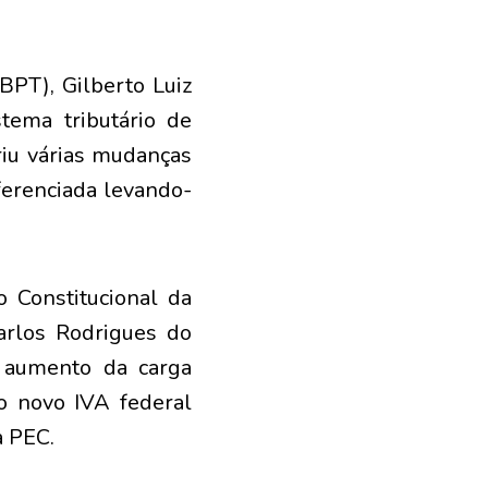
IBPT), Gilberto Luiz
tema tributário de
riu várias mudanças
ferenciada levando-
o Constitucional da
rlos Rodrigues do
e aumento da carga
 o novo IVA federal
a PEC.