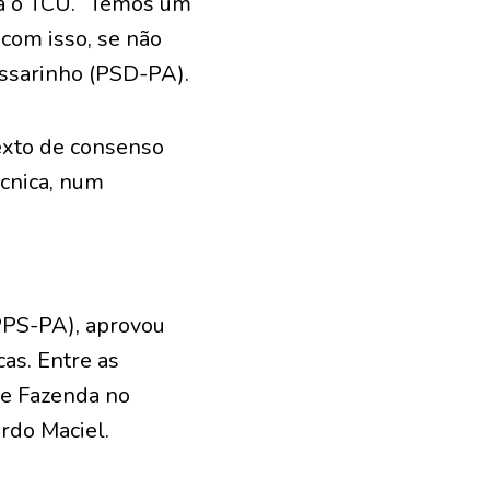
ra o TCU. “Temos um
 com isso, se não
assarinho (PSD-PA).
texto de consenso
écnica, num
PPS-PA), aprovou
as. Entre as
de Fazenda no
rdo Maciel.