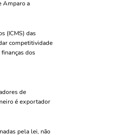
de Amparo a
os (ICMS) das
dar competitividade
 finanças dos
tadores de
imeiro é exportador
adas pela lei, não