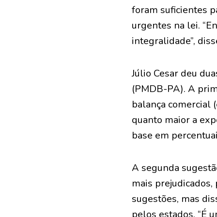
foram suficientes p
urgentes na lei. “E
integralidade”, diss
Júlio Cesar deu dua
(PMDB-PA). A prime
balança comercial (
quanto maior a exp
base em percentuais
A segunda sugestão
mais prejudicados,
sugestões, mas dis
pelos estados. “É u