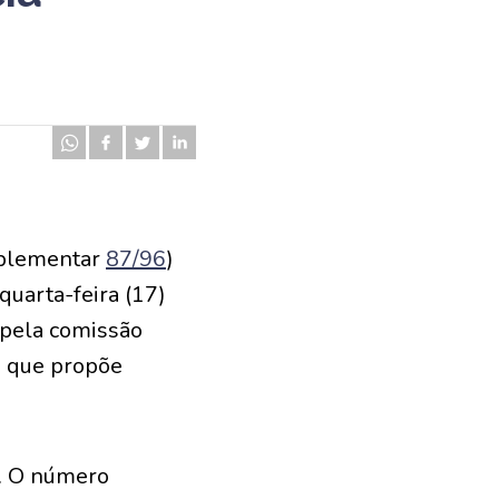
omplementar
87/96
)
uarta-feira (17)
 pela comissão
) que propõe
o. O número