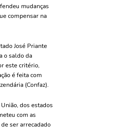
 defendeu mudanças
 que compensar na
tado José Priante
a o saldo da
 este critério,
ção é feita com
zendária (Confaz).
 União, dos estados
ometeu com as
 de ser arrecadado