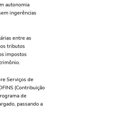
com autonomia
, sem ingerências
árias entre as
os tributos
aos impostos
trimônio.
bre Serviços de
COFINS (Contribuição
 Programa de
largado, passando a