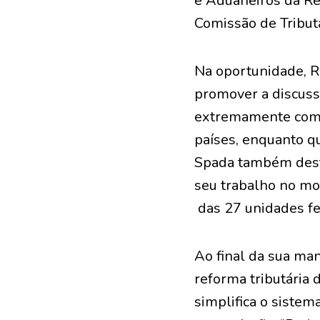
e Aduaneiros da Rec
Comissão de Tribut
Na oportunidade, Ro
promover a discussã
extremamente compl
países, enquanto qu
Spada também desta
seu trabalho no mod
das 27 unidades fed
Ao final da sua man
reforma tributária 
simplifica o sistem