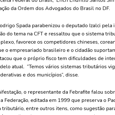
eita Federal do Brasil; Erich Endrillo Santos Si
ação da Ordem dos Advogados do Brasil no DF.
drigo Spada parabenizou o deputado Izalci pela in
o do tema na CFT e ressaltou que o sistema tribut
exo, favorece os competidores chineses, corean
e o empresariado brasileiro e o cidadão suportam 
cou que o próprio fisco tem dificuldades de inte
elo atual. “Temos vários sistemas tributários vig
erativas e dos municípios”, disse.
ifestação, o representante da Febrafite falou sob
da Federação, editada em 1999 que preserva o Pac
a tributário, entre outros itens, como sugestão pa