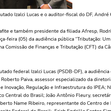
tado Izalci Lucas e o auditor-fiscal do DF, André
afite e também presidente da filiada Afresp, Rodr
rça-feira (05) da audiência pública “Tributação: 
a na Comissão de Finanças e Tributação (CFT) da C
utado federal Izalci Lucas (PSDB-DF), a audiência
 Roberto Paiva, assessor especializado da diretor
 de Inovação, Regulação e Infraestrutura do IPEA;
 Central do Brasil; João Antônio Fleury, secretá
oberto Name Ribeiro, representante do Centro de 