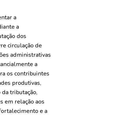
entar a
diante a
utação dos
re circulação de
ções administrativas
tancialmente a
ra os contribuintes
ades produtivas,
 da tributação,
s em relação aos
fortalecimento e a