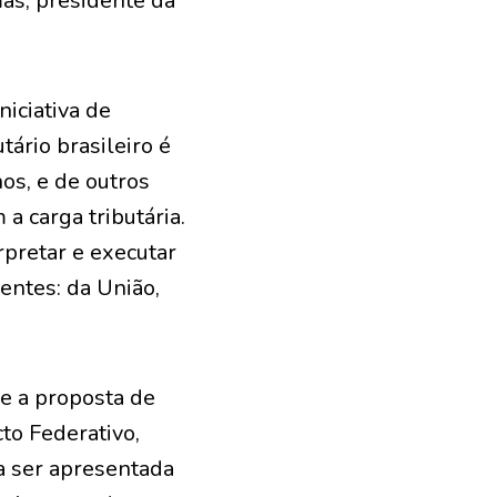
mas, presidente da
iciativa de
ário brasileiro é
os, e de outros
a carga tributária.
rpretar e executar
entes: da União,
re a proposta de
to Federativo,
ra ser apresentada