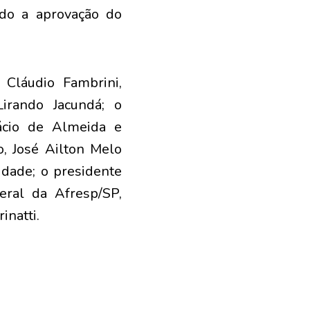
ando a aprovação do
 Cláudio Fambrini,
irando Jacundá; o
cácio de Almeida e
o, José Ailton Melo
dade; o presidente
geral da Afresp/SP,
inatti.