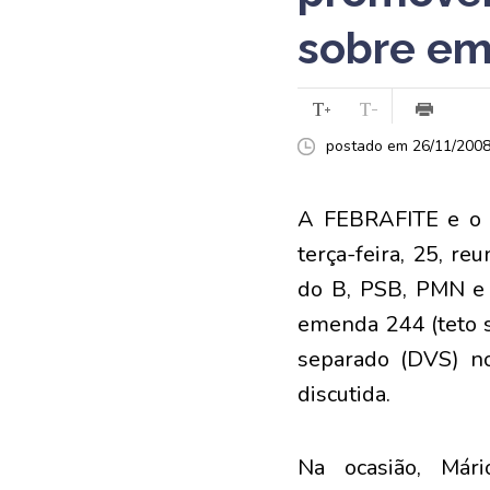
sobre em
postado em 26/11/2008 
A FEBRAFITE e o 
terça-feira, 25, r
do B, PSB, PMN e 
emenda 244 (teto s
separado (DVS) no
discutida.
Na ocasião, Mári