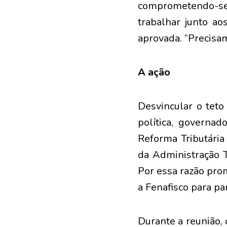
comprometendo-se 
trabalhar junto a
aprovada. “Precisa
A ação
Desvincular o teto
política, governa
Reforma Tributári
da Administração T
Por essa razão pro
a Fenafisco para pa
Durante a reunião,