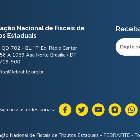
ação Nacional de Fiscais de
Receba
os Estaduais
QD. 702 - BL. "P"Ed. Rádio Center
56 A 1059 Asa Norte Brasília / DF
.719-900
fite@febrafite.org.br
Siga nossas redes sociais:
ção Nacional de Fiscais de Tributos Estaduais - FEBRAFITE - Tod