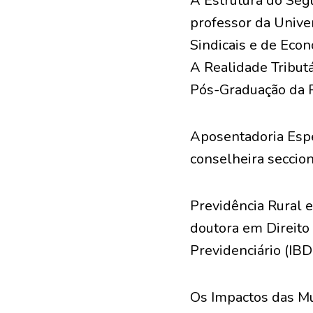
A Estrutura do Seg
professor da Unive
Sindicais e de Econ
A Realidade Tribut
Pós-Graduação da P
Aposentadoria Espe
conselheira seccio
Previdência Rural 
doutora em Direito 
Previdenciário (IBD
Os Impactos das Mu