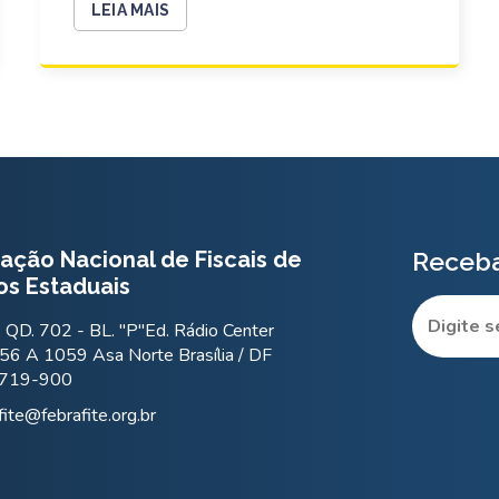
LEIA MAIS
ação Nacional de Fiscais de
Receba
os Estaduais
QD. 702 - BL. "P"Ed. Rádio Center
56 A 1059 Asa Norte Brasília / DF
.719-900
fite@febrafite.org.br