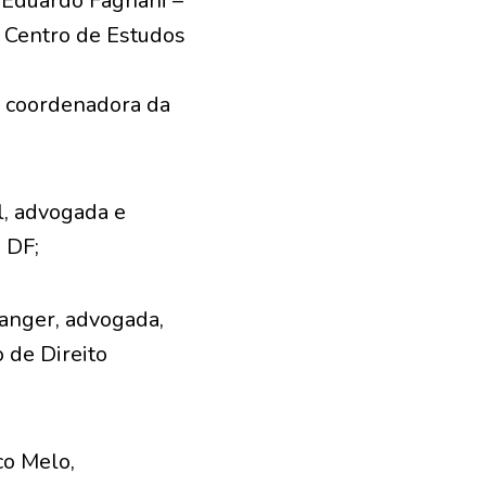
– Eduardo Fagnani –
 Centro de Estudos
– coordenadora da
l, advogada e
 DF;
anger, advogada,
o de Direito
co Melo,