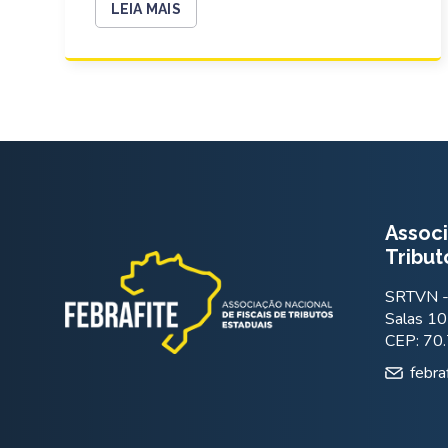
LEIA MAIS
Associ
Tribut
SRTVN - 
Salas 10
CEP: 70
febra