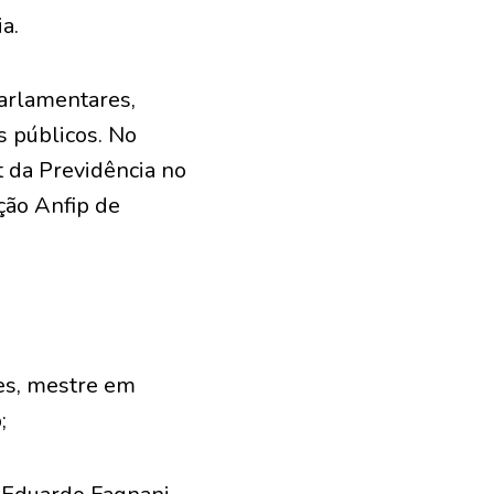
a.
parlamentares,
s públicos. No
t da Previdência no
ção Anfip de
es, mestre em
;