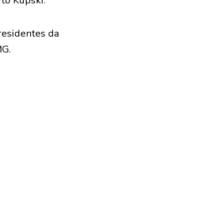
to Kupski.
residentes da
MG.