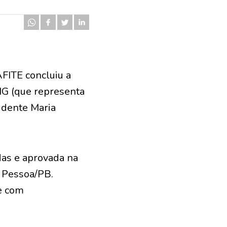
AFITE concluiu a
MG (que representa
idente Maria
das e aprovada na
 Pessoa/PB.
 e com