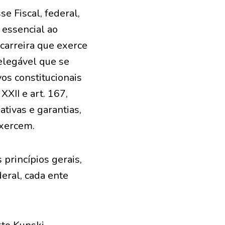
e Fiscal, federal,
e essencial ao
carreira que exerce
delegável que se
os constitucionais
XXII e art. 167,
ativas e garantias,
exercem.
princípios gerais,
deral, cada ente
.