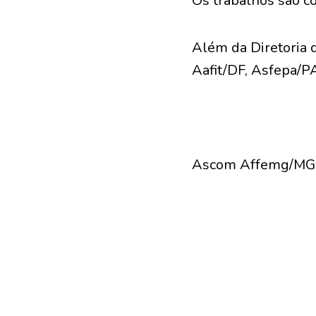
Os trabalhos são c
Além da Diretoria 
Aafit/DF, Asfepa/
Ascom Affemg/MG