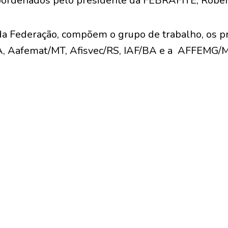
oordenados pelo presidente da FEBRAFITE, Rober
da Federação, compõem o grupo de trabalho, os p
PA, Aafemat/MT, Afisvec/RS, IAF/BA e a AFFEMG/