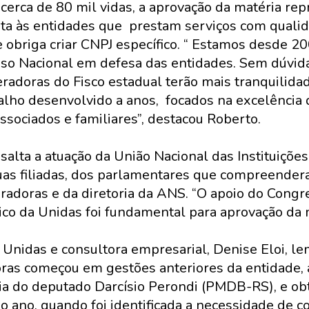
 cerca de 80 mil vidas, a aprovação da matéria re
ta às entidades que prestam serviços com quali
e obriga criar CNPJ específico. “ Estamos desde 
so Nacional em defesa das entidades. Sem dúvida
eradoras do Fisco estadual terão mais tranquilida
alho desenvolvido a anos, focados na excelência
ssociados e familiares”, destacou Roberto.
alta a atuação da União Nacional das Instituiçõ
uas filiadas, dos parlamentares que compreender
radoras e da diretoria da ANS. “O apoio do Congr
tico da Unidas foi fundamental para aprovação da m
 Unidas e consultora empresarial, Denise Eloi, l
ras começou em gestões anteriores da entidade, 
ia do deputado Darcísio Perondi (PMDB-RS), e ob
o ano, quando foi identificada a necessidade de c