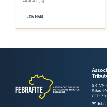
capital […]
LEIA MAIS
Associ
Tribut
SRTVN - 
Salas 10
CEP: 70
febra