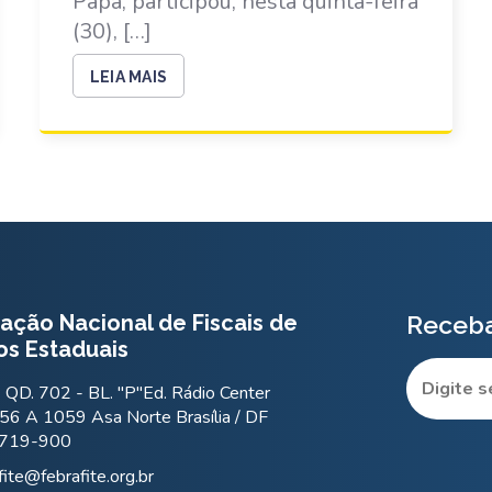
Papá, participou, nesta quinta-feira
(30), […]
LEIA MAIS
ação Nacional de Fiscais de
Receba
os Estaduais
QD. 702 - BL. "P"Ed. Rádio Center
56 A 1059 Asa Norte Brasília / DF
.719-900
fite@febrafite.org.br