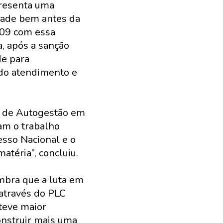
presenta uma
dade bem antes da
2009 com essa
, após a sanção
de para
 do atendimento e
es de Autogestão em
am o trabalho
esso Nacional e o
atéria”, concluiu.
embra que a luta em
através do PLC
teve maior
onstruir mais uma