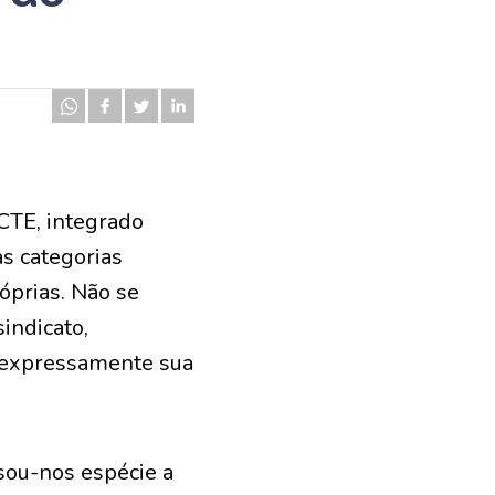
CTE, integrado
as categorias
óprias. Não se
indicato,
 expressamente sua
sou-nos espécie a