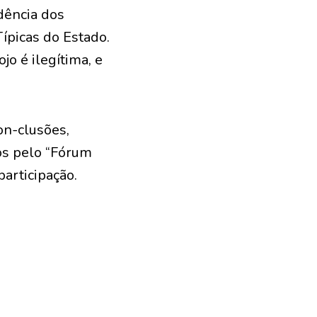
dência dos
ípicas do Estado.
o é ilegítima, e
on-clusões,
os pelo “Fórum
articipação.