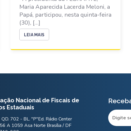
Maria Aparecida Lacerda Meloni, a
Papá, participou, nesta quinta-feira
(30), […]
LEIA MAIS
ação Nacional de Fiscais de
Receba
os Estaduais
QD. 702 - BL. "P"Ed. Rádio Center
56 A 1059 Asa Norte Brasília / DF