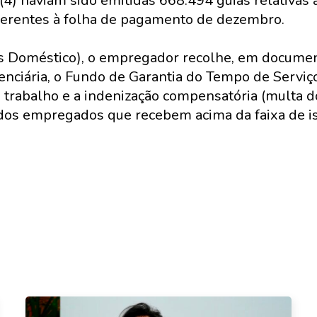
(4) haviam sido emitidas 668.494 guias relativas 
ferentes à folha de pagamento de dezembro.
s Doméstico), o empregador recolhe, em document
enciária, o Fundo de Garantia do Tempo de Serviç
e trabalho e a indenização compensatória (multa 
dos empregados que recebem acima da faixa de i