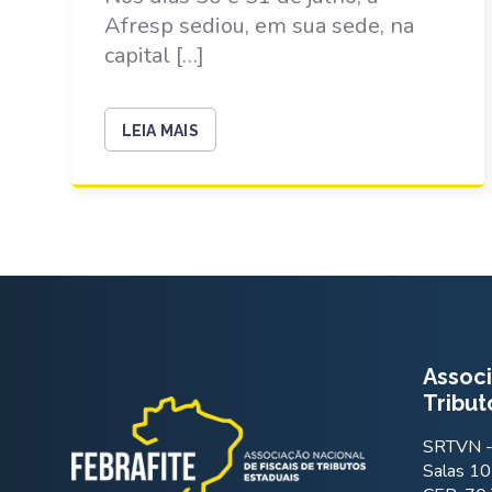
Afresp sediou, em sua sede, na
capital […]
LEIA MAIS
Associ
Tribut
SRTVN - 
Salas 10