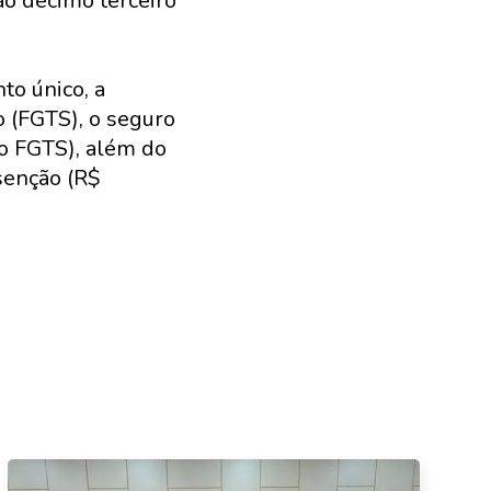
ao décimo terceiro
o único, a
o (FGTS), o seguro
do FGTS), além do
senção (R$