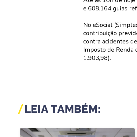
Até as 10h de hoje 
e 608.164 guias re
No eSocial (Simple
contribuição previd
contra acidentes d
Imposto de Renda 
1.903,98).
LEIA TAMBÉM: