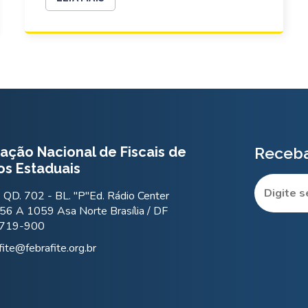
ação Nacional de Fiscais de
Receba
os Estaduais
QD. 702 - BL. "P"Ed. Rádio Center
56 A 1059 Asa Norte Brasília / DF
.719-900
fite@febrafite.org.br