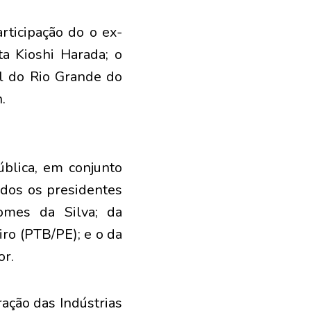
rticipação do o ex-
ta Kioshi Harada; o
al do Rio Grande do
.
ública, em conjunto
ados os presidentes
omes da Silva; da
ro (PTB/PE); e o da
or.
ação das Indústrias