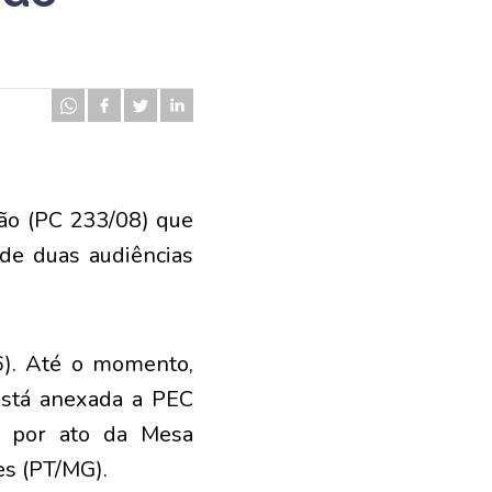
ção (PC 233/08) que
 de duas audiências
6). Até o momento,
está anexada a PEC
, por ato da Mesa
es (PT/MG).