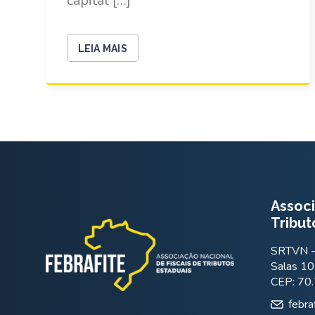
capital […]
LEIA MAIS
Associ
Tribut
SRTVN - 
Salas 10
CEP: 70
febra