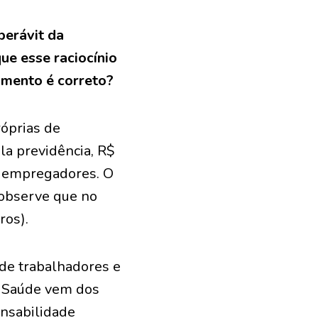
perávit da
ue esse raciocínio
umento é correto?
róprias de
la previdência, R$
e empregadores. O
(observe que no
ros).
 de trabalhadores e
m Saúde vem dos
onsabilidade