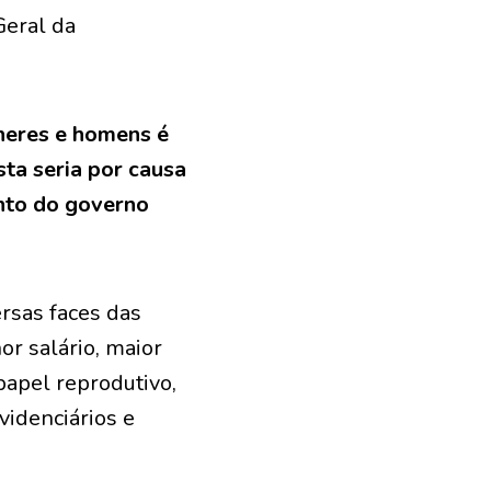
Geral da
lheres e homens é
ta seria por causa
nto do governo
ersas faces das
r salário, maior
papel reprodutivo,
videnciários e