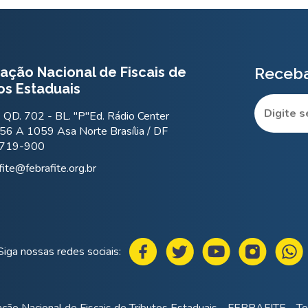
ação Nacional de Fiscais de
Receba
os Estaduais
QD. 702 - BL. "P"Ed. Rádio Center
56 A 1059 Asa Norte Brasília / DF
.719-900
fite@febrafite.org.br
Siga nossas redes sociais:
ção Nacional de Fiscais de Tributos Estaduais - FEBRAFITE - Tod