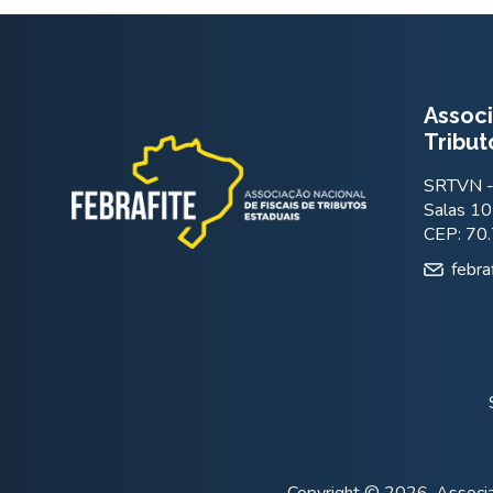
Associ
Tribut
SRTVN - 
Salas 10
CEP: 70
febra
Copyright © 2026. Associa